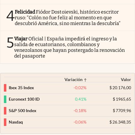
4
Felicidad
Fiódor Dostoievski, histórico escritor
ruso: “Colón no fue feliz al momento en que
descubrió América, sino mientras la descubría”
5
Viajar
Oficial | España impedirá el ingreso y la
salida de ecuatorianos, colombianos y
venezolanos que hayan postergado la renovación
del pasaporte
Variación
Valor
-0,02
%
$
20.176,00
Ibex 35 Index
0,41
%
$
1965,65
Euronext 100 ID
-0,18
%
$
7709,96
S&P 500 Index
-0,06
%
$
26.348,35
Nasdaq