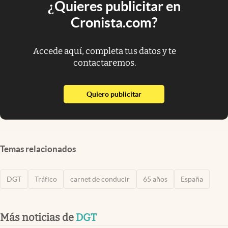
¿Quieres publicitar en
Cronista.com?
Accede aquí, completa tus datos y te
contactaremos.
abre en nueva pestaña
Quiero publicitar
Temas relacionados
DGT
Tráfico
carnet de conducir
65 años
España
Más noticias de
DGT