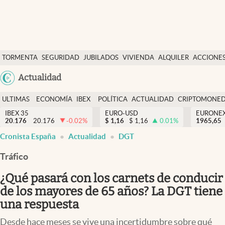
Últimas Noticias
TORMENTA
SEGURIDAD
JUBILADOS
VIVIENDA
ALQUILER
ACCIONE
Economía y finanzas
SOCIAL
Argentina
Actualidad
Política
España
Actualidad
ULTIMAS
ECONOMÍA
IBEX
POLÍTICA
ACTUALIDAD
CRIPTOMONE
México
NOTICIAS
Y
Y
IBEX 35
EURO-USD
EURONE
Criptomonedas
20.176
20.176
-0.02
%
$
1,16
$
1,16
0.01
%
USA
1965,65
FINANZAS
EURO
Cronista España
Actualidad
DGT
Colombia
España
Uruguay
Tráfico
¿Qué pasará con los carnets de conducir
de los mayores de 65 años? La DGT tiene
una respuesta
Desde hace meses se vive una incertidumbre sobre qué