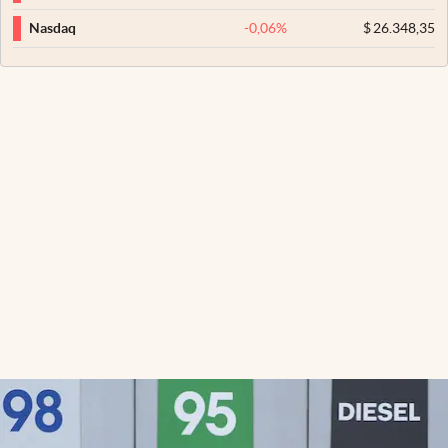
-0,06
%
$
26.348,35
Nasdaq