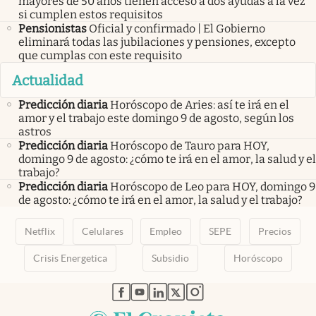
mayores de 50 años tienen acceso a dos ayudas a la vez
si cumplen estos requisitos
Pensionistas
Oficial y confirmado | El Gobierno
eliminará todas las jubilaciones y pensiones, excepto
que cumplas con este requisito
Actualidad
Predicción diaria
Horóscopo de Aries: así te irá en el
amor y el trabajo este domingo 9 de agosto, según los
astros
Predicción diaria
Horóscopo de Tauro para HOY,
domingo 9 de agosto: ¿cómo te irá en el amor, la salud y el
trabajo?
Predicción diaria
Horóscopo de Leo para HOY, domingo 9
de agosto: ¿cómo te irá en el amor, la salud y el trabajo?
Netflix
Celulares
Empleo
SEPE
Precios
Crisis Energetica
Subsidio
Horóscopo
abre en nueva pestaña
abre en nueva pestaña
abre en nueva pestaña
abre en nueva pestaña
abre en nueva pestaña