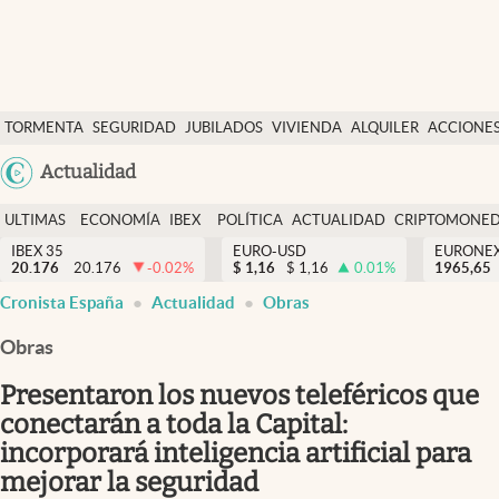
Últimas Noticias
TORMENTA
SEGURIDAD
JUBILADOS
VIVIENDA
ALQUILER
ACCIONE
Economía y finanzas
SOCIAL
Argentina
Actualidad
Política
España
Actualidad
ULTIMAS
ECONOMÍA
IBEX
POLÍTICA
ACTUALIDAD
CRIPTOMONE
México
NOTICIAS
Y
Y
IBEX 35
EURO-USD
EURONE
Criptomonedas
20.176
20.176
-0.02
%
$
1,16
$
1,16
0.01
%
USA
1965,65
FINANZAS
EURO
Cronista España
Actualidad
Obras
Colombia
España
Uruguay
Obras
Presentaron los nuevos teleféricos que
conectarán a toda la Capital:
incorporará inteligencia artificial para
mejorar la seguridad