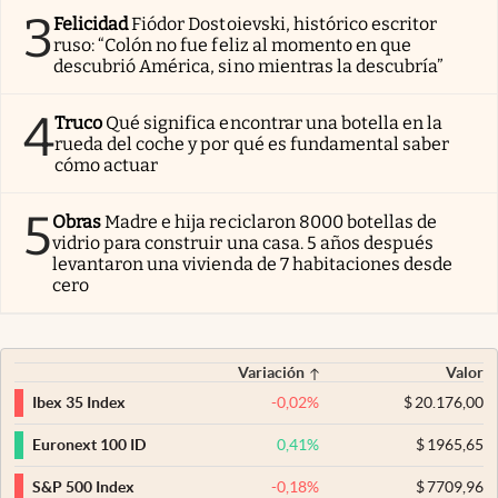
3
Felicidad
Fiódor Dostoievski, histórico escritor
ruso: “Colón no fue feliz al momento en que
descubrió América, sino mientras la descubría”
4
Truco
Qué significa encontrar una botella en la
rueda del coche y por qué es fundamental saber
cómo actuar
5
Obras
Madre e hija reciclaron 8000 botellas de
vidrio para construir una casa. 5 años después
levantaron una vivienda de 7 habitaciones desde
cero
Variación
Valor
-0,02
%
$
20.176,00
Ibex 35 Index
0,41
%
$
1965,65
Euronext 100 ID
-0,18
%
$
7709,96
S&P 500 Index