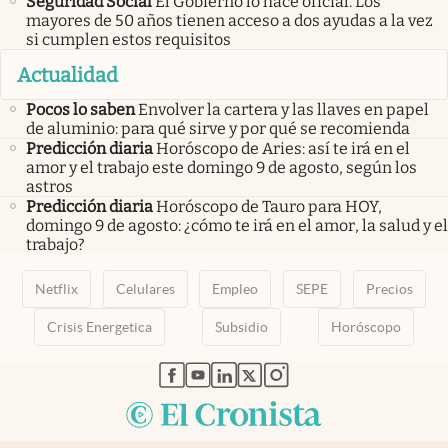
Seguridad Social
El Gobierno lo hace oficial. Los
mayores de 50 años tienen acceso a dos ayudas a la vez
si cumplen estos requisitos
Actualidad
Pocos lo saben
Envolver la cartera y las llaves en papel
de aluminio: para qué sirve y por qué se recomienda
Predicción diaria
Horóscopo de Aries: así te irá en el
amor y el trabajo este domingo 9 de agosto, según los
astros
Predicción diaria
Horóscopo de Tauro para HOY,
domingo 9 de agosto: ¿cómo te irá en el amor, la salud y el
trabajo?
Netflix
Celulares
Empleo
SEPE
Precios
Crisis Energetica
Subsidio
Horóscopo
abre en nueva pestaña
abre en nueva pestaña
abre en nueva pestaña
abre en nueva pestaña
abre en nueva pestaña