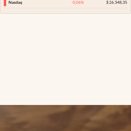
-0,06
%
$
26.348,35
Nasdaq