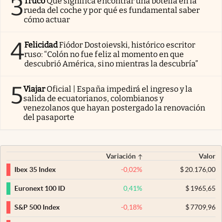
3
Truco
Qué significa encontrar una botella en la
rueda del coche y por qué es fundamental saber
cómo actuar
4
Felicidad
Fiódor Dostoievski, histórico escritor
ruso: “Colón no fue feliz al momento en que
descubrió América, sino mientras la descubría”
5
Viajar
Oficial | España impedirá el ingreso y la
salida de ecuatorianos, colombianos y
venezolanos que hayan postergado la renovación
del pasaporte
Variación
Valor
-0,02
%
$
20.176,00
Ibex 35 Index
0,41
%
$
1965,65
Euronext 100 ID
-0,18
%
$
7709,96
S&P 500 Index