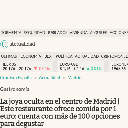
Últimas Noticias
TORMENTA
SEGURIDAD
JUBILADOS
VIVIENDA
ALQUILER
ACCIONE
Economía y finanzas
SOCIAL
Argentina
Actualidad
Política
España
Actualidad
ULTIMAS
ECONOMÍA
IBEX
POLÍTICA
ACTUALIDAD
CRIPTOMONE
México
NOTICIAS
Y
Y
IBEX 35
EURO-USD
EURONE
Criptomonedas
20.176
20.176
-0.02
%
$
1,16
$
1,16
0.01
%
USA
1965,65
FINANZAS
EURO
Cronista España
Actualidad
Madrid
Colombia
España
Uruguay
Gastronomía
La joya oculta en el centro de Madrid |
Este restaurante ofrece comida por 1
euro: cuenta con más de 100 opciones
para degustar