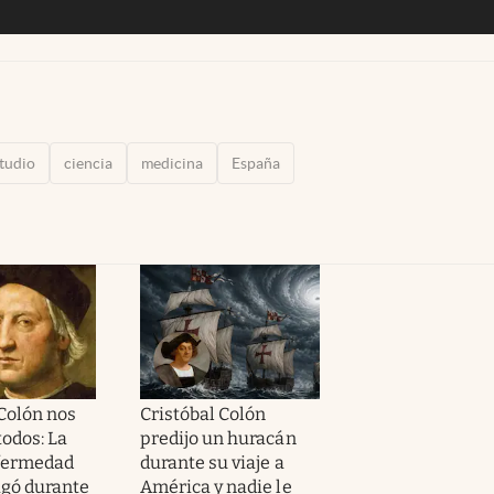
tudio
ciencia
medicina
España
 Colón nos
Cristóbal Colón
todos: La
predijo un huracán
fermedad
durante su viaje a
gó durante
América y nadie le