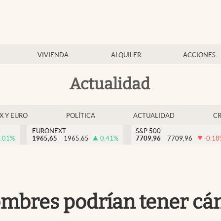
VIVIENDA
ALQUILER
ACCIONES
Actualidad
EX Y EURO
POLÍTICA
ACTUALIDAD
C
EURONEXT
S&P 500
.01
%
1965,65
1965,65
0.41
%
7709,96
7709,96
-0.18
mbres podrían tener cán