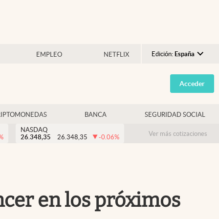
Edición:
España
EMPLEO
NETFLIX
Argentina
Acceder
España
México
RIPTOMONEDAS
BANCA
SEGURIDAD SOCIAL
USA
NASDAQ
Colombia
Ver más cotizaciones
%
26.348,35
26.348,35
-0.06
%
Uruguay
cer en los próximos