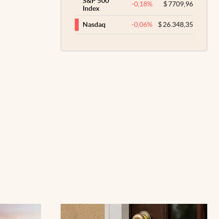
S&P 500
-0,18
%
$
7709,96
Index
-0,06
%
$
26.348,35
Nasdaq