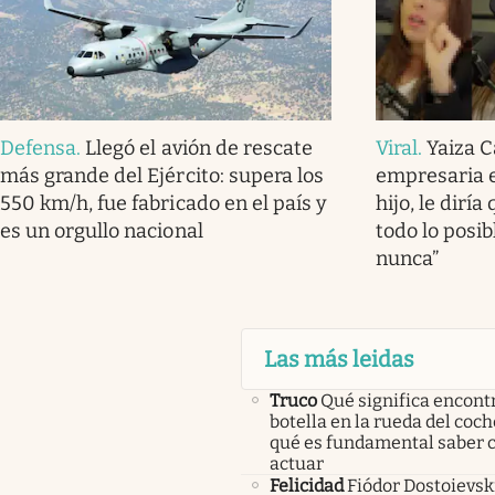
Defensa
.
Llegó el avión de rescate
Viral
.
Yaiza C
más grande del Ejército: supera los
empresaria e
550 km/h, fue fabricado en el país y
hijo, le dirí
es un orgullo nacional
todo lo posi
nunca”
Las más leidas
Truco
Qué significa encont
botella en la rueda del coch
qué es fundamental saber
actuar
Felicidad
Fiódor Dostoievsk