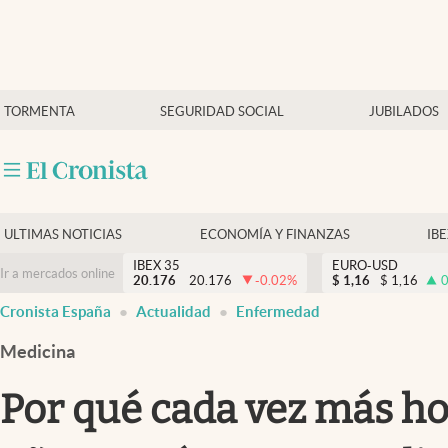
Últimas Noticias
TORMENTA
SEGURIDAD SOCIAL
JUBILADOS
Economía y finanzas
Política
Actualidad
Criptomonedas
ULTIMAS NOTICIAS
ECONOMÍA Y FINANZAS
IB
IBEX 35
EURO-USD
Ir a mercados online
20.176
20.176
-0.02
%
$
1,16
$
1,16
0
Cronista España
Actualidad
Enfermedad
Medicina
Por qué cada vez más ho