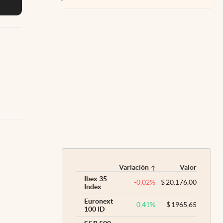
Variación
Valor
Ibex 35
-0,02
%
$
20.176,00
Index
Euronext
0,41
%
$
1965,65
100 ID