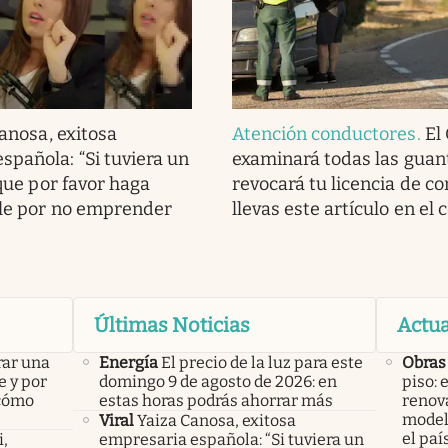
anosa, exitosa
Atención conductores
.
El
spañola: “Si tuviera un
examinará todas las guan
a que por favor haga
revocará tu licencia de co
ble por no emprender
llevas este artículo en el 
Últimas Noticias
Actua
rar una
Energía
El precio de la luz para este
Obras
e y por
domingo 9 de agosto de 2026: en
piso: 
 cómo
estas horas podrás ahorrar más
renova
model
Viral
Yaiza Canosa, exitosa
el paí
i,
empresaria española: “Si tuviera un