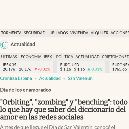
Últimas Noticias
TORMENTA
SEGURIDAD
JUBILADOS
VIVIENDA
ALQUILER
ACCIONE
Economía y finanzas
SOCIAL
Argentina
Actualidad
Política
España
Actualidad
ULTIMAS
ECONOMÍA
IBEX
POLÍTICA
ACTUALIDAD
CRIPTOMONE
México
NOTICIAS
Y
Y
IBEX 35
EURO-USD
EURONE
Criptomonedas
20.176
20.176
-0.02
%
$
1,16
$
1,16
0.01
%
USA
1965,65
FINANZAS
EURO
Cronista España
Actualidad
San Valentín
Colombia
España
Uruguay
Día de los enamorados
"Orbiting", "zombing" y "benching": todo
lo que hay que saber del diccionario del
amor en las redes sociales
Antes de que llegue el Día de San Valentín, conocé el