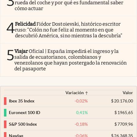
3
rueda del coche y por qué es fundamental saber
cómo actuar
4
Felicidad
Fiódor Dostoievski, histórico escritor
ruso: “Colón no fue feliz al momento en que
descubrió América, sino mientras la descubría”
5
Viajar
Oficial | España impedirá el ingreso y la
salida de ecuatorianos, colombianos y
venezolanos que hayan postergado la renovación
del pasaporte
Variación
Valor
-0,02
%
$
20.176,00
Ibex 35 Index
0,41
%
$
1965,65
Euronext 100 ID
-0,18
%
$
7709,96
S&P 500 Index
-0,06
%
$
26.348,35
Nasdaq