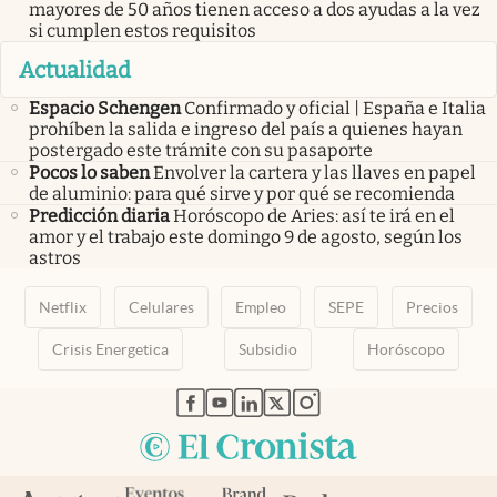
mayores de 50 años tienen acceso a dos ayudas a la vez
si cumplen estos requisitos
Actualidad
Espacio Schengen
Confirmado y oficial | España e Italia
prohíben la salida e ingreso del país a quienes hayan
postergado este trámite con su pasaporte
Pocos lo saben
Envolver la cartera y las llaves en papel
de aluminio: para qué sirve y por qué se recomienda
Predicción diaria
Horóscopo de Aries: así te irá en el
amor y el trabajo este domingo 9 de agosto, según los
astros
Netflix
Celulares
Empleo
SEPE
Precios
Crisis Energetica
Subsidio
Horóscopo
abre en nueva pestaña
abre en nueva pestaña
abre en nueva pestaña
abre en nueva pestaña
abre en nueva pestaña