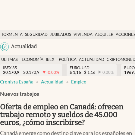
Últimas Noticias
TORMENTA
SEGURIDAD
JUBILADOS
VIVIENDA
ALQUILER
ACCIONE
Economía y finanzas
SOCIAL
Argentina
Actualidad
Política
España
Actualidad
ULTIMAS
ECONOMÍA
IBEX
POLÍTICA
ACTUALIDAD
CRIPTOMONE
México
NOTICIAS
Y
Y
IBEX 35
EURO-USD
EURO
Criptomonedas
20.170,9
20.170,9
-0.03
%
$
1,16
$
1,16
0.00
%
USA
1969,
FINANZAS
EURO
Cronista España
Actualidad
Empleo
Colombia
España
Uruguay
Nuevos trabajos
Oferta de empleo en Canadá: ofrecen
trabajo remoto y sueldos de 45.000
euros, ¿cómo inscribirse?
Canadá emerge como destino clave para los españoles en