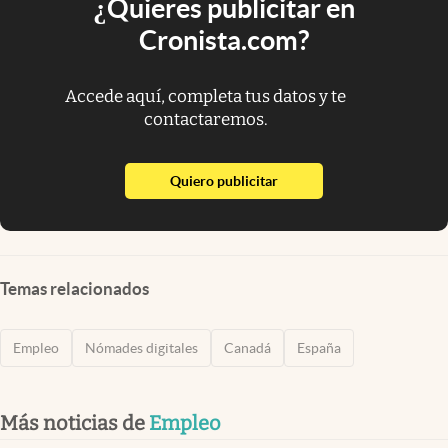
¿Quieres publicitar en
Cronista.com?
Accede aquí, completa tus datos y te
contactaremos.
abre en nueva pestaña
Quiero publicitar
Temas relacionados
Empleo
Nómades digitales
Canadá
España
Más noticias de
Empleo