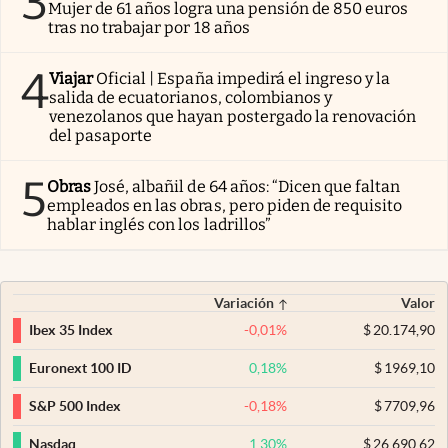
3
Mujer de 61 años logra una pensión de 850 euros
tras no trabajar por 18 años
4
Viajar
Oficial | España impedirá el ingreso y la
salida de ecuatorianos, colombianos y
venezolanos que hayan postergado la renovación
del pasaporte
5
Obras
José, albañil de 64 años: “Dicen que faltan
empleados en las obras, pero piden de requisito
hablar inglés con los ladrillos”
Variación
Valor
-0,01
%
$
20.174,90
Ibex 35 Index
0,18
%
$
1969,10
Euronext 100 ID
-0,18
%
$
7709,96
S&P 500 Index
1,30
%
$
26.690,62
Nasdaq