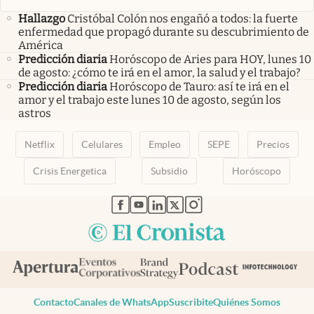
Hallazgo
Cristóbal Colón nos engañó a todos: la fuerte
enfermedad que propagó durante su descubrimiento de
América
Predicción diaria
Horóscopo de Aries para HOY, lunes 10
de agosto: ¿cómo te irá en el amor, la salud y el trabajo?
Predicción diaria
Horóscopo de Tauro: así te irá en el
amor y el trabajo este lunes 10 de agosto, según los
astros
Netflix
Celulares
Empleo
SEPE
Precios
Crisis Energetica
Subsidio
Horóscopo
abre en nueva pestaña
abre en nueva pestaña
abre en nueva pestaña
abre en nueva pestaña
abre en nueva pestaña
Contacto
Canales de WhatsApp
Suscribite
Quiénes Somos