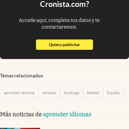
Cronista.com?
Accede aquí, completa tus datos y te
contactaremos.
abre en nueva pestaña
Quiero publicitar
Temas relacionados
aprender idiomas
idiomas
duolingo
Babbel
España
Más noticias de
aprender idiomas