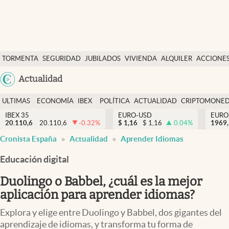
Últimas Noticias
TORMENTA
SEGURIDAD
JUBILADOS
VIVIENDA
ALQUILER
ACCIONE
Economía y finanzas
SOCIAL
Argentina
Actualidad
Política
España
Actualidad
ULTIMAS
ECONOMÍA
IBEX
POLÍTICA
ACTUALIDAD
CRIPTOMONE
México
NOTICIAS
Y
Y
IBEX 35
EURO-USD
EURO
Criptomonedas
20.110,6
20.110,6
-0.32
%
$
1,16
$
1,16
0.04
%
USA
1969,
FINANZAS
EURO
Cronista España
Actualidad
Aprender Idiomas
Colombia
España
Uruguay
Educación digital
Duolingo o Babbel, ¿cuál es la mejor
aplicación para aprender idiomas?
Explora y elige entre Duolingo y Babbel, dos gigantes del
aprendizaje de idiomas, y transforma tu forma de