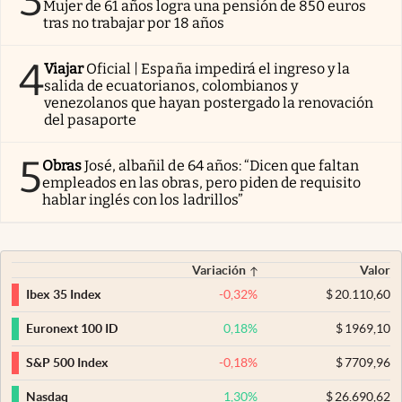
3
Mujer de 61 años logra una pensión de 850 euros
tras no trabajar por 18 años
4
Viajar
Oficial | España impedirá el ingreso y la
salida de ecuatorianos, colombianos y
venezolanos que hayan postergado la renovación
del pasaporte
5
Obras
José, albañil de 64 años: “Dicen que faltan
empleados en las obras, pero piden de requisito
hablar inglés con los ladrillos”
Variación
Valor
-0,32
%
$
20.110,60
Ibex 35 Index
0,18
%
$
1969,10
Euronext 100 ID
-0,18
%
$
7709,96
S&P 500 Index
1,30
%
$
26.690,62
Nasdaq