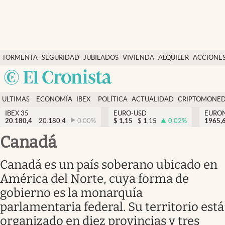
Últimas Noticias
TORMENTA
SEGURIDAD
JUBILADOS
VIVIENDA
ALQUILER
ACCIONE
Economía y finanzas
SOCIAL
Argentina
Política
España
Actualidad
ULTIMAS
ECONOMÍA
IBEX
POLÍTICA
ACTUALIDAD
CRIPTOMONE
México
NOTICIAS
Y
Y
IBEX 35
EURO-USD
EURO
Criptomonedas
20.180,4
20.180,4
0.00
%
$
1,15
$
1,15
0.02
%
USA
1965,
FINANZAS
EURO
Colombia
Canadá
España
Uruguay
Canadá es un país soberano ubicado en
América del Norte, cuya forma de
gobierno es la monarquía
parlamentaria federal. Su territorio está
organizado en diez provincias y tres