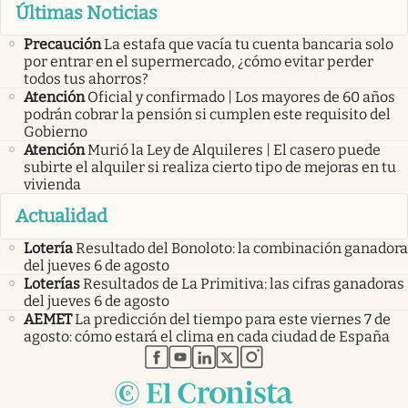
Últimas Noticias
Precaución
La estafa que vacía tu cuenta bancaria solo
por entrar en el supermercado, ¿cómo evitar perder
todos tus ahorros?
Atención
Oficial y confirmado | Los mayores de 60 años
podrán cobrar la pensión si cumplen este requisito del
Gobierno
Atención
Murió la Ley de Alquileres | El casero puede
subirte el alquiler si realiza cierto tipo de mejoras en tu
vivienda
Actualidad
Lotería
Resultado del Bonoloto: la combinación ganadora
del jueves 6 de agosto
Loterías
Resultados de La Primitiva: las cifras ganadoras
del jueves 6 de agosto
AEMET
La predicción del tiempo para este viernes 7 de
agosto: cómo estará el clima en cada ciudad de España
abre en nueva pestaña
abre en nueva pestaña
abre en nueva pestaña
abre en nueva pestaña
abre en nueva pestaña