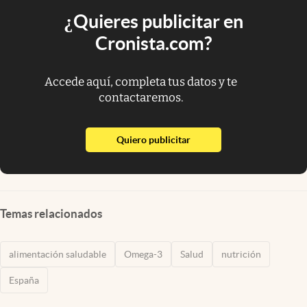
¿Quieres publicitar en
Cronista.com?
Accede aquí, completa tus datos y te
contactaremos.
abre en nueva pestaña
Quiero publicitar
Temas relacionados
alimentación saludable
Omega-3
Salud
nutrición
España