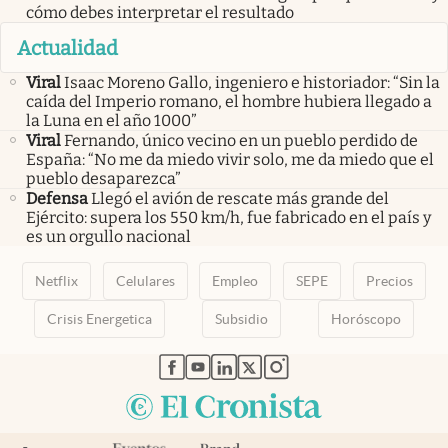
cómo debes interpretar el resultado
Actualidad
Viral
Isaac Moreno Gallo, ingeniero e historiador: “Sin la
caída del Imperio romano, el hombre hubiera llegado a
la Luna en el año 1000”
Viral
Fernando, único vecino en un pueblo perdido de
España: “No me da miedo vivir solo, me da miedo que el
pueblo desaparezca”
Defensa
Llegó el avión de rescate más grande del
Ejército: supera los 550 km/h, fue fabricado en el país y
es un orgullo nacional
Netflix
Celulares
Empleo
SEPE
Precios
Crisis Energetica
Subsidio
Horóscopo
abre en nueva pestaña
abre en nueva pestaña
abre en nueva pestaña
abre en nueva pestaña
abre en nueva pestaña