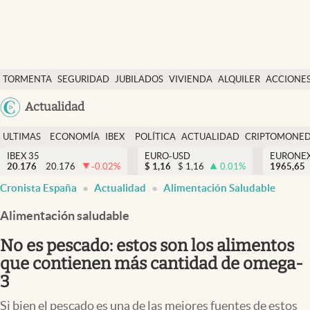
Últimas Noticias
TORMENTA
SEGURIDAD
JUBILADOS
VIVIENDA
ALQUILER
ACCIONE
Economía y finanzas
SOCIAL
Argentina
Actualidad
Política
España
Actualidad
ULTIMAS
ECONOMÍA
IBEX
POLÍTICA
ACTUALIDAD
CRIPTOMONE
México
NOTICIAS
Y
Y
IBEX 35
EURO-USD
EURONE
Criptomonedas
20.176
20.176
-0.02
%
$
1,16
$
1,16
0.01
%
USA
1965,65
FINANZAS
EURO
Cronista España
Actualidad
Alimentación Saludable
Colombia
España
Uruguay
Alimentación saludable
No es pescado: estos son los alimentos
que contienen más cantidad de omega-
3
Si bien el pescado es una de las mejores fuentes de estos