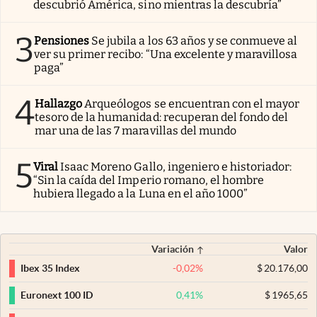
descubrió América, sino mientras la descubría”
3
Pensiones
Se jubila a los 63 años y se conmueve al
ver su primer recibo: “Una excelente y maravillosa
paga”
4
Hallazgo
Arqueólogos se encuentran con el mayor
tesoro de la humanidad: recuperan del fondo del
mar una de las 7 maravillas del mundo
5
Viral
Isaac Moreno Gallo, ingeniero e historiador:
“Sin la caída del Imperio romano, el hombre
hubiera llegado a la Luna en el año 1000”
Variación
Valor
-0,02
%
$
20.176,00
Ibex 35 Index
0,41
%
$
1965,65
Euronext 100 ID