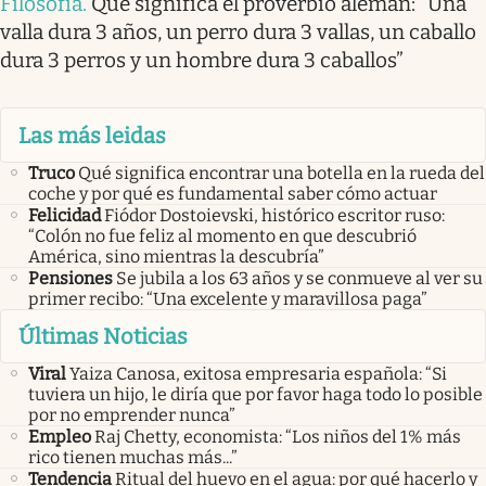
Filosofía
.
Qué significa el proverbio alemán: “Una
valla dura 3 años, un perro dura 3 vallas, un caballo
dura 3 perros y un hombre dura 3 caballos”
Las más leidas
Truco
Qué significa encontrar una botella en la rueda del
coche y por qué es fundamental saber cómo actuar
Felicidad
Fiódor Dostoievski, histórico escritor ruso:
“Colón no fue feliz al momento en que descubrió
América, sino mientras la descubría”
Pensiones
Se jubila a los 63 años y se conmueve al ver su
primer recibo: “Una excelente y maravillosa paga”
Últimas Noticias
Viral
Yaiza Canosa, exitosa empresaria española: “Si
tuviera un hijo, le diría que por favor haga todo lo posible
por no emprender nunca”
Empleo
Raj Chetty, economista: “Los niños del 1% más
rico tienen muchas más...”
Tendencia
Ritual del huevo en el agua: por qué hacerlo y