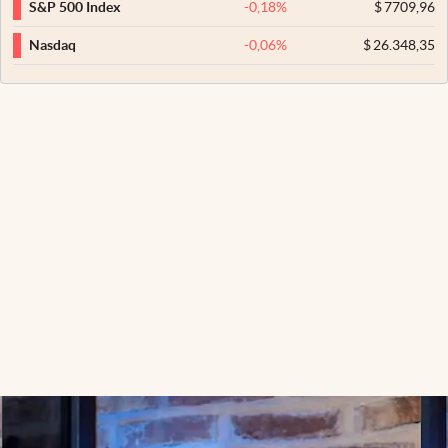
-0,18
%
$
7709,96
S&P 500 Index
-0,06
%
$
26.348,35
Nasdaq