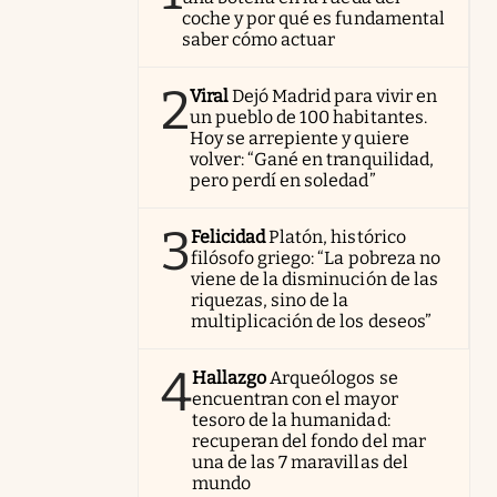
coche y por qué es fundamental
saber cómo actuar
2
Viral
Dejó Madrid para vivir en
un pueblo de 100 habitantes.
Hoy se arrepiente y quiere
volver: “Gané en tranquilidad,
pero perdí en soledad”
3
Felicidad
Platón, histórico
filósofo griego: “La pobreza no
viene de la disminución de las
riquezas, sino de la
multiplicación de los deseos”
4
Hallazgo
Arqueólogos se
encuentran con el mayor
tesoro de la humanidad:
recuperan del fondo del mar
una de las 7 maravillas del
mundo