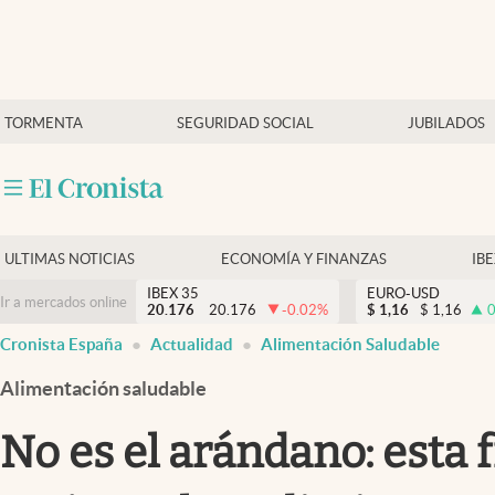
Últimas Noticias
TORMENTA
SEGURIDAD SOCIAL
JUBILADOS
Economía y finanzas
Política
Actualidad
Criptomonedas
ULTIMAS NOTICIAS
ECONOMÍA Y FINANZAS
IB
IBEX 35
EURO-USD
Ir a mercados online
20.176
20.176
-0.02
%
$
1,16
$
1,16
0
Cronista España
Actualidad
Alimentación Saludable
Alimentación saludable
No es el arándano: esta 