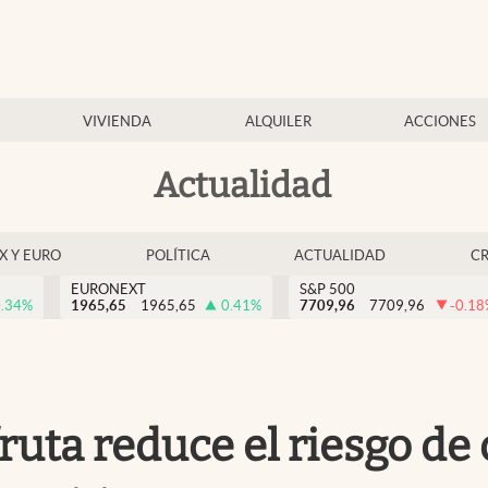
VIVIENDA
ALQUILER
ACCIONES
Actualidad
EX Y EURO
POLÍTICA
ACTUALIDAD
C
EURONEXT
S&P 500
.34
%
1965,65
1965,65
0.41
%
7709,96
7709,96
-0.18
fruta reduce el riesgo de