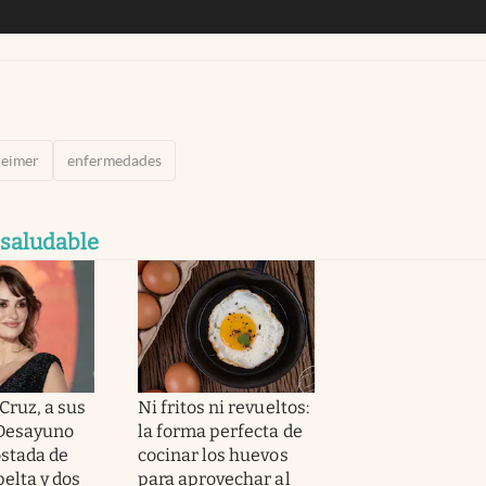
heimer
enfermedades
 saludable
Cruz, a sus
Ni fritos ni revueltos:
“Desayuno
la forma perfecta de
ostada de
cocinar los huevos
elta y dos
para aprovechar al