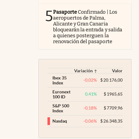
5
Pasaporte
Confirmado | Los
aeropuertos de Palma,
Alicante y Gran Canaria
bloquearán la entrada y salida
a quienes posterguen la
renovación del pasaporte
Variación
Valor
Ibex 35
-0,02
%
$
20.176,00
Index
Euronext
0,41
%
$
1965,65
100 ID
S&P 500
-0,18
%
$
7709,96
Index
-0,06
%
$
26.348,35
Nasdaq