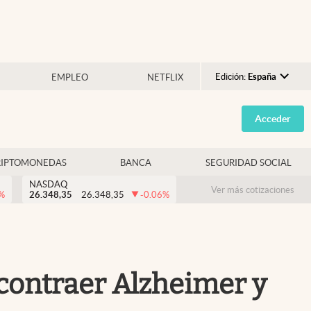
Edición:
España
EMPLEO
NETFLIX
Argentina
Acceder
España
México
RIPTOMONEDAS
BANCA
SEGURIDAD SOCIAL
USA
NASDAQ
Colombia
Ver más cotizaciones
%
26.348,35
26.348,35
-0.06
%
Uruguay
 contraer Alzheimer y