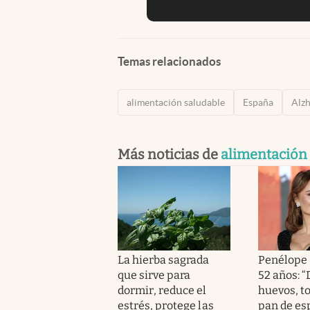
Temas relacionados
alimentación saludable
España
Alz
Más noticias de
alimentación
La hierba sagrada
Penélope 
que sirve para
52 años: 
dormir, reduce el
huevos, t
estrés, protege las
pan de esp