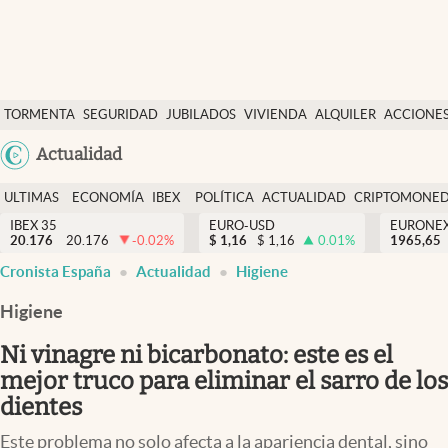
Últimas Noticias
TORMENTA
SEGURIDAD
JUBILADOS
VIVIENDA
ALQUILER
ACCIONE
Economía y finanzas
SOCIAL
Argentina
Actualidad
Política
España
Actualidad
ULTIMAS
ECONOMÍA
IBEX
POLÍTICA
ACTUALIDAD
CRIPTOMONE
México
NOTICIAS
Y
Y
IBEX 35
EURO-USD
EURONE
Criptomonedas
20.176
20.176
-0.02
%
$
1,16
$
1,16
0.01
%
USA
1965,65
FINANZAS
EURO
Cronista España
Actualidad
Higiene
Colombia
España
Uruguay
Higiene
Ni vinagre ni bicarbonato: este es el
mejor truco para eliminar el sarro de los
dientes
Este problema no solo afecta a la apariencia dental, sino