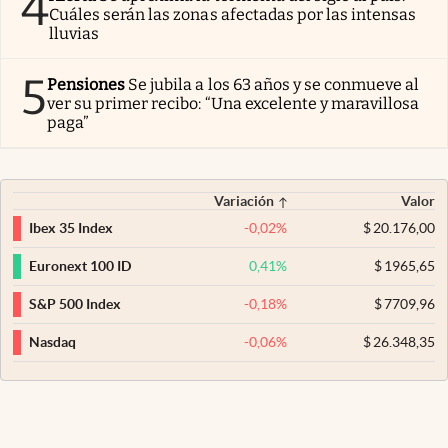
4
Cuáles serán las zonas afectadas por las intensas
lluvias
5
Pensiones
Se jubila a los 63 años y se conmueve al
ver su primer recibo: “Una excelente y maravillosa
paga”
Variación
Valor
-0,02
%
$
20.176,00
Ibex 35 Index
0,41
%
$
1965,65
Euronext 100 ID
-0,18
%
$
7709,96
S&P 500 Index
-0,06
%
$
26.348,35
Nasdaq