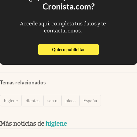
Cronista.com?
Accede aquí, completa tus datos y te
contactaremos.
abre en nueva pestaña
Quiero publicitar
Temas relacionados
higiene
dientes
sarro
placa
España
Más noticias de
higiene