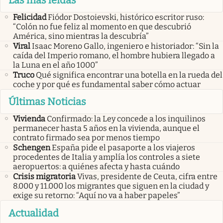
Felicidad
Fiódor Dostoievski, histórico escritor ruso:
“Colón no fue feliz al momento en que descubrió
América, sino mientras la descubría”
Viral
Isaac Moreno Gallo, ingeniero e historiador: “Sin la
caída del Imperio romano, el hombre hubiera llegado a
la Luna en el año 1000”
Truco
Qué significa encontrar una botella en la rueda del
coche y por qué es fundamental saber cómo actuar
Últimas Noticias
Vivienda
Confirmado: la Ley concede a los inquilinos
permanecer hasta 5 años en la vivienda, aunque el
contrato firmado sea por menos tiempo
Schengen
España pide el pasaporte a los viajeros
procedentes de Italia y amplía los controles a siete
aeropuertos: a quiénes afecta y hasta cuándo
Crisis migratoria
Vivas, presidente de Ceuta, cifra entre
8.000 y 11.000 los migrantes que siguen en la ciudad y
exige su retorno: “Aquí no va a haber papeles”
Actualidad