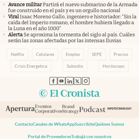
Avance militar
Partirá el nuevo submarino de la Armada:
fue construido en el país y es un orgullo nacional
Viral
Isaac Moreno Gallo, ingeniero e historiador: “Sin la
caída del Imperio romano, el hombre hubiera llegado a
la Luna en el año 1000”
Alerta
Se aproxima la tormenta del siglo al país. Cuáles
serán las zonas afectadas por las intensas lluvias
Netflix
Celulares
Empleo
SEPE
Precios
Crisis Energetica
Subsidio
Horóscopo
abre en nueva pestaña
abre en nueva pestaña
abre en nueva pestaña
abre en nueva pestaña
abre en nueva pestaña
Contacto
Canales de WhatsApp
Suscribite
Quiénes Somos
Portal de Proveedores
Trabajá con nosotros