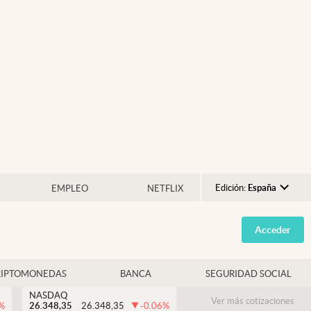
Edición:
España
EMPLEO
NETFLIX
Argentina
Acceder
España
México
RIPTOMONEDAS
BANCA
SEGURIDAD SOCIAL
USA
NASDAQ
Colombia
Ver más cotizaciones
%
26.348,35
26.348,35
-0.06
%