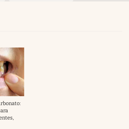
Uruguay
arbonato:
para
entes,