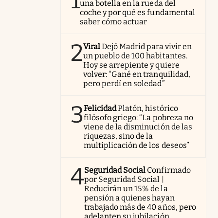
1
una botella en la rueda del
coche y por qué es fundamental
saber cómo actuar
2
Viral
Dejó Madrid para vivir en
un pueblo de 100 habitantes.
Hoy se arrepiente y quiere
volver: “Gané en tranquilidad,
pero perdí en soledad”
3
Felicidad
Platón, histórico
filósofo griego: “La pobreza no
viene de la disminución de las
riquezas, sino de la
multiplicación de los deseos”
4
Seguridad Social
Confirmado
por Seguridad Social |
Reducirán un 15% de la
pensión a quienes hayan
trabajado más de 40 años, pero
adelanten su jubilación