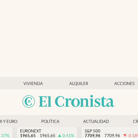
VIVIENDA
ALQUILER
ACCIONES
EX Y EURO
POLÍTICA
ACTUALIDAD
C
EURONEXT
S&P 500
.37
%
1965,65
1965,65
0.41
%
7709,96
7709,96
-0.18