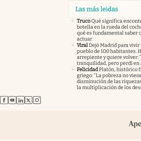
Las más leidas
Truco
Qué significa encont
botella en la rueda del coch
qué es fundamental saber
actuar
Viral
Dejó Madrid para vivir
pueblo de 100 habitantes. 
arrepiente y quiere volver:
tranquilidad, pero perdí en
Felicidad
Platón, histórico f
griego: “La pobreza no viene
disminución de las riquezas
la multiplicación de los des
abre en nueva pestaña
abre en nueva pestaña
abre en nueva pestaña
abre en nueva pestaña
abre en nueva pestaña