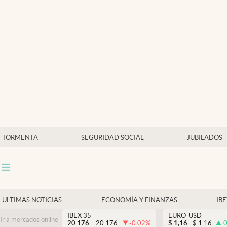
Últimas Noticias
Economía y finanzas
Política
Actualidad
Criptomonedas
TORMENTA
SEGURIDAD SOCIAL
JUBILADOS
ULTIMAS NOTICIAS
ECONOMÍA Y FINANZAS
IB
IBEX 35
EURO-USD
Ir a mercados online
20.176
20.176
-0.02
%
$
1,16
$
1,16
0