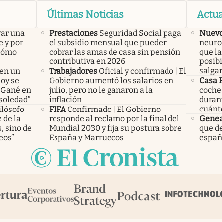
Últimas Noticias
Actua
rar una
Prestaciones
Seguridad Social paga
Nuevo
e y por
el subsidio mensual que pueden
neurob
 cómo
cobrar las amas de casa sin pensión
que l
contributiva en 2026
posibi
salgan
 en un
Trabajadores
Oficial y confirmado | El
Hoy se
Gobierno aumentó los salarios en
Casa 
 “Gané en
julio, pero no le ganaron a la
coche 
 soledad”
inflación
durant
cuánto
ilósofo
FIFA
Confirmado | El Gobierno
 de la
responde al reclamo por la final del
Genea
, sino de
Mundial 2030 y fija su postura sobre
que d
eos”
España y Marruecos
españ