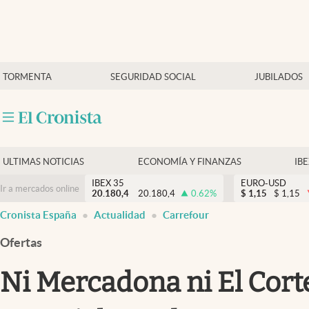
Últimas Noticias
TORMENTA
SEGURIDAD SOCIAL
JUBILADOS
Economía y finanzas
Política
Actualidad
Criptomonedas
ULTIMAS NOTICIAS
ECONOMÍA Y FINANZAS
IB
IBEX 35
EURO-USD
Ir a mercados online
20.180,4
20.180,4
0.62
%
$
1,15
$
1,15
Cronista España
Actualidad
Carrefour
Ofertas
Ni Mercadona ni El Cort