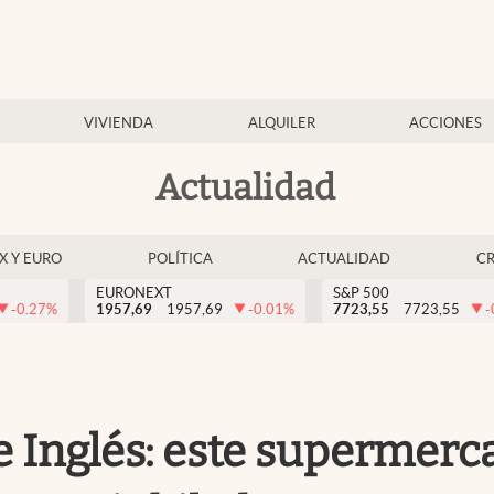
VIVIENDA
ALQUILER
ACCIONES
Actualidad
EX Y EURO
POLÍTICA
ACTUALIDAD
C
EURONEXT
S&P 500
-0.27
%
1957,69
1957,69
-0.01
%
7723,55
7723,55
-
e Inglés: este supermerc