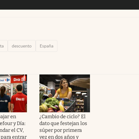
eta
descuento
España
ajar en
¿Cambio de ciclo? El
efour y Día:
dato que festejan los
dar el CV,
súper por primera
 para entrar
vez en dos años y