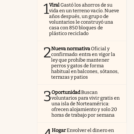
1
Viral
Gastó los ahorros de su
vida en un terreno vacío. Nueve
años después, un grupo de
voluntarios le construyó una
casa con 850 bloques de
plástico reciclado
2
Nueva normativa
Oficial y
confirmado: entra en vigor la
ley que prohíbe mantener
perros y gatos de forma
habitual en balcones, sótanos,
terrazas y patios
3
Oportunidad
Buscan
voluntarios para vivir gratis en
una isla de Norteamérica:
ofrecen alojamiento y solo 20
horas de trabajo por semana
Hogar
Envolver el dinero en