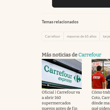
Temas relacionados
Carrefour
mayores de 65 años
tarj
Más noticias de
Carrefour
Oficial | Carrefour va
Cómo trab
a abrir 160
Coto, Carr
supermercados
dónde man
nuevos antes de fin
qué piden