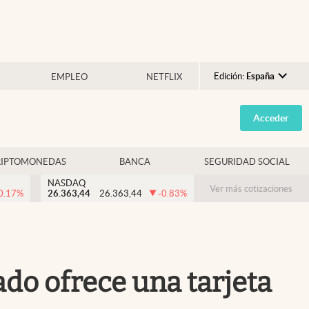
Edición:
España
EMPLEO
NETFLIX
Argentina
Acceder
España
México
RIPTOMONEDAS
BANCA
SEGURIDAD SOCIAL
USA
NASDAQ
Colombia
Ver más cotizaciones
0.17
%
26.363,44
26.363,44
-0.83
%
Uruguay
ado ofrece una tarjeta