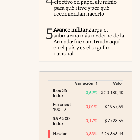
4
efectivo en papel aluminio:
para qué sirve y por qué
recomiendan hacerlo
5
Avance militar
Zarpa el
submarino más moderno de la
Armada: fue construido aquí
en el país y es el orgullo
nacional
Variación
Valor
Ibex 35
0,62
%
$
20.180,40
Index
Euronext
-0,01
%
$
1957,69
100 ID
S&P 500
-0,17
%
$
7723,55
Index
-0,83
%
$
26.363,44
Nasdaq