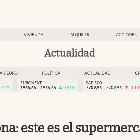
VIVIENDA
ALQUILER
ACCIONES
Actualidad
EX Y EURO
POLÍTICA
ACTUALIDAD
C
EURONEXT
S&P 500
.01
%
1965,65
1965,65
0.41
%
7709,96
7709,96
-0.18
na: este es el supermer