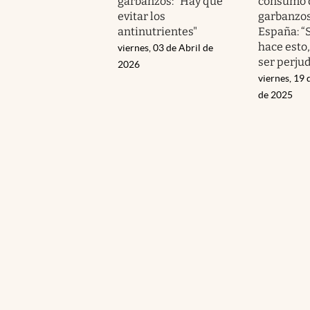
garbanzos: “Hay que
consumo 
evitar los
garbanzos
antinutrientes"
España: “S
hace esto
viernes, 03 de Abril de
ser perjud
2026
viernes, 19
de 2025