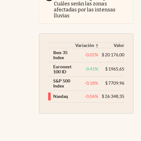
Cuáles serán las zonas
afectadas por las intensas
lluvias
Variación
Valor
Ibex 35
-0,02
%
$
20.176,00
Index
Euronext
0,41
%
$
1965,65
100 ID
S&P 500
-0,18
%
$
7709,96
Index
-0,06
%
$
26.348,35
Nasdaq