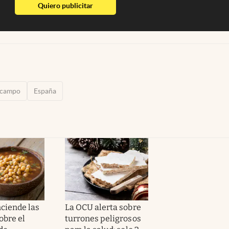
abre en nueva pestaña
Quiero publicitar
lcampo
España
ciende las
La OCU alerta sobre
obre el
turrones peligrosos