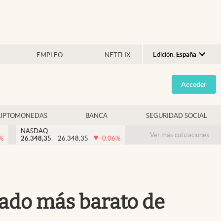
Edición:
España
EMPLEO
NETFLIX
Argentina
Acceder
España
México
RIPTOMONEDAS
BANCA
SEGURIDAD SOCIAL
USA
NASDAQ
Colombia
Ver más cotizaciones
%
26.348,35
26.348,35
-0.06
%
Uruguay
cado más barato de