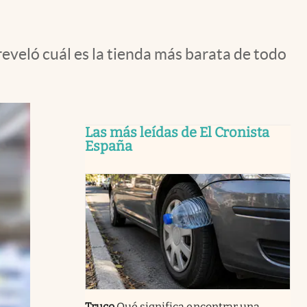
eveló cuál es la tienda más barata de todo
Las más leídas de El Cronista
España
Truco
Qué significa encontrar una