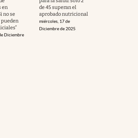
de
para la salud: solo 2
 en
de 45 superan el
i no se
aprobado nutricional
, pueden
miércoles, 17 de
iciales”
Diciembre de 2025
 de Diciembre