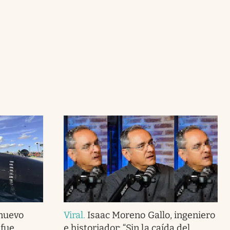
 nuevo
Viral
.
Isaac Moreno Gallo, ingeniero
 fue
e historiador: “Sin la caída del