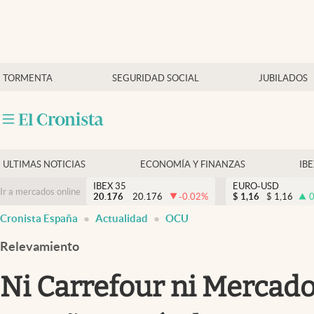
Últimas Noticias
TORMENTA
SEGURIDAD SOCIAL
JUBILADOS
Economía y finanzas
Política
Actualidad
Criptomonedas
ULTIMAS NOTICIAS
ECONOMÍA Y FINANZAS
IB
IBEX 35
EURO-USD
Ir a mercados online
20.176
20.176
-0.02
%
$
1,16
$
1,16
0
Cronista España
Actualidad
OCU
Relevamiento
Ni Carrefour ni Mercado