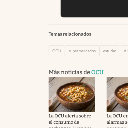
Temas relacionados
OCU
supermercados
estudio
A
Más noticias de
OCU
La OCU alerta sobre
La OCU en
el consumo de
alarmas s