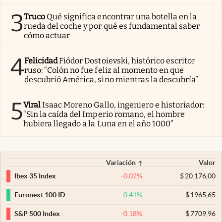
3
Truco
Qué significa encontrar una botella en la
rueda del coche y por qué es fundamental saber
cómo actuar
4
Felicidad
Fiódor Dostoievski, histórico escritor
ruso: “Colón no fue feliz al momento en que
descubrió América, sino mientras la descubría”
5
Viral
Isaac Moreno Gallo, ingeniero e historiador:
“Sin la caída del Imperio romano, el hombre
hubiera llegado a la Luna en el año 1000”
Variación
Valor
-0,02
%
$
20.176,00
Ibex 35 Index
0,41
%
$
1965,65
Euronext 100 ID
-0,18
%
$
7709,96
S&P 500 Index