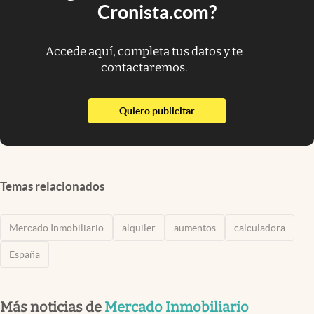
Cronista.com?
Accede aquí, completa tus datos y te
contactaremos.
abre en nueva pestaña
Quiero publicitar
Temas relacionados
Mercado Inmobiliario
alquiler
aumentos
calculadora
España
Más noticias de
Mercado Inmobiliario