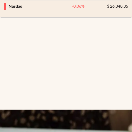
-0,06
%
$
26.348,35
Nasdaq