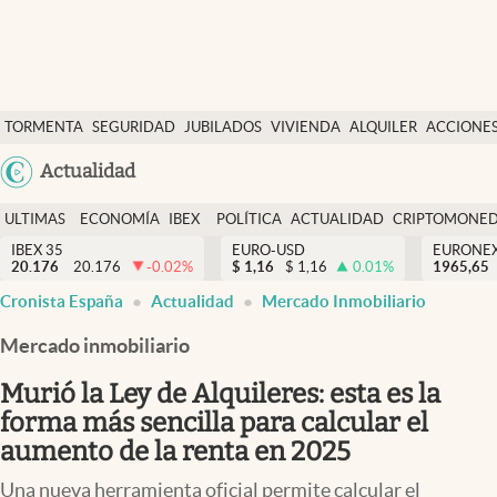
Últimas Noticias
TORMENTA
SEGURIDAD
JUBILADOS
VIVIENDA
ALQUILER
ACCIONE
Economía y finanzas
SOCIAL
Argentina
Actualidad
Política
España
Actualidad
ULTIMAS
ECONOMÍA
IBEX
POLÍTICA
ACTUALIDAD
CRIPTOMONE
México
NOTICIAS
Y
Y
IBEX 35
EURO-USD
EURONE
Criptomonedas
20.176
20.176
-0.02
%
$
1,16
$
1,16
0.01
%
USA
1965,65
FINANZAS
EURO
Cronista España
Actualidad
Mercado Inmobiliario
Colombia
España
Uruguay
Mercado inmobiliario
Murió la Ley de Alquileres: esta es la
forma más sencilla para calcular el
aumento de la renta en 2025
Una nueva herramienta oficial permite calcular el