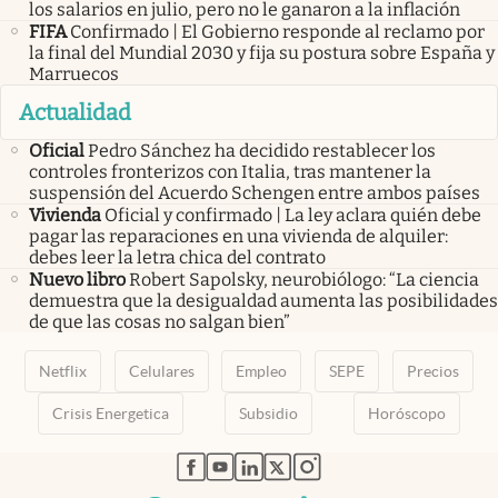
los salarios en julio, pero no le ganaron a la inflación
FIFA
Confirmado | El Gobierno responde al reclamo por
la final del Mundial 2030 y fija su postura sobre España y
Marruecos
Actualidad
Oficial
Pedro Sánchez ha decidido restablecer los
controles fronterizos con Italia, tras mantener la
suspensión del Acuerdo Schengen entre ambos países
Vivienda
Oficial y confirmado | La ley aclara quién debe
pagar las reparaciones en una vivienda de alquiler:
debes leer la letra chica del contrato
Nuevo libro
Robert Sapolsky, neurobiólogo: “La ciencia
demuestra que la desigualdad aumenta las posibilidades
de que las cosas no salgan bien”
Netflix
Celulares
Empleo
SEPE
Precios
Crisis Energetica
Subsidio
Horóscopo
abre en nueva pestaña
abre en nueva pestaña
abre en nueva pestaña
abre en nueva pestaña
abre en nueva pestaña