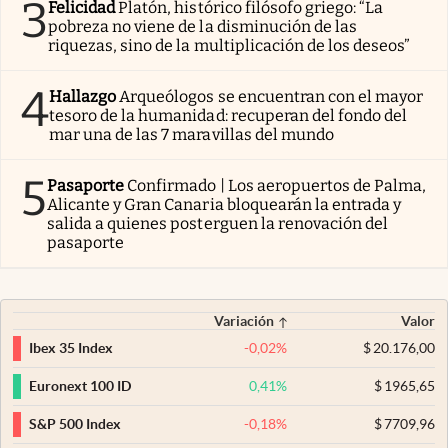
3
Felicidad
Platón, histórico filósofo griego: “La
pobreza no viene de la disminución de las
riquezas, sino de la multiplicación de los deseos”
4
Hallazgo
Arqueólogos se encuentran con el mayor
tesoro de la humanidad: recuperan del fondo del
mar una de las 7 maravillas del mundo
5
Pasaporte
Confirmado | Los aeropuertos de Palma,
Alicante y Gran Canaria bloquearán la entrada y
salida a quienes posterguen la renovación del
pasaporte
Variación
Valor
-0,02
%
$
20.176,00
Ibex 35 Index
0,41
%
$
1965,65
Euronext 100 ID
-0,18
%
$
7709,96
S&P 500 Index