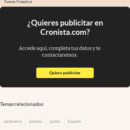
Fuente: Freepik.es
¿Quieres publicitar en
Cronista.com?
Accede aquí, completa tus datos y te
contactaremos.
abre en nueva pestaña
Quiero publicitar
Temas relacionados
jardinería
plantas
jardín
España