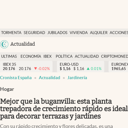
Últimas Noticias
TORMENTA
SEGURIDAD
JUBILADOS
VIVIENDA
ALQUILER
ACCIONE
Economía y finanzas
SOCIAL
Argentina
Actualidad
Política
España
Actualidad
ULTIMAS
ECONOMÍA
IBEX
POLÍTICA
ACTUALIDAD
CRIPTOMONE
México
NOTICIAS
Y
Y
IBEX 35
EURO-USD
EURONE
Criptomonedas
20.176
20.176
-0.02
%
$
1,16
$
1,16
0.01
%
USA
1965,65
FINANZAS
EURO
Cronista España
Actualidad
Jardinería
Colombia
España
Uruguay
Hogar
Mejor que la buganvilla: esta planta
trepadora de crecimiento rápido es ideal
para decorar terrazas y jardines
Con su rápido crecimiento y flores delicadas, es una