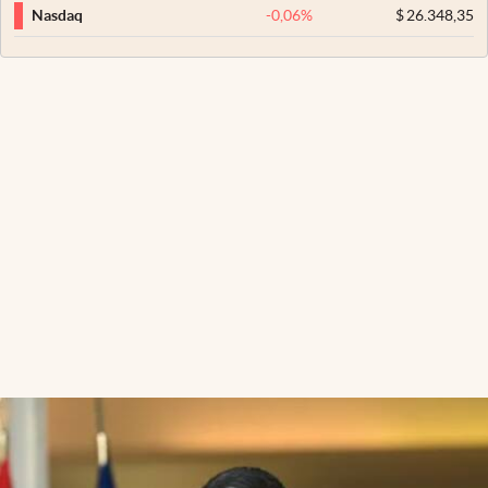
-0,06
%
$
26.348,35
Nasdaq