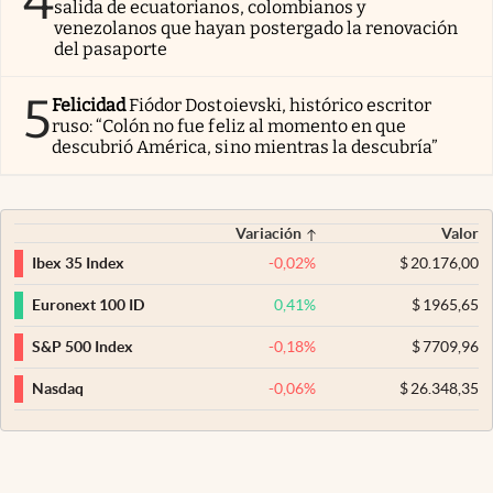
4
salida de ecuatorianos, colombianos y
venezolanos que hayan postergado la renovación
del pasaporte
5
Felicidad
Fiódor Dostoievski, histórico escritor
ruso: “Colón no fue feliz al momento en que
descubrió América, sino mientras la descubría”
Variación
Valor
-0,02
%
$
20.176,00
Ibex 35 Index
0,41
%
$
1965,65
Euronext 100 ID
-0,18
%
$
7709,96
S&P 500 Index
-0,06
%
$
26.348,35
Nasdaq