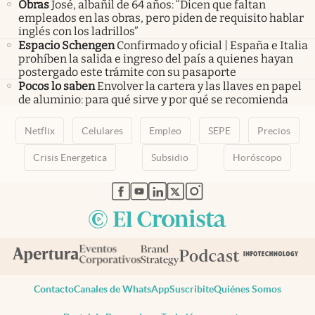
Obras
José, albañil de 64 años: “Dicen que faltan
empleados en las obras, pero piden de requisito hablar
inglés con los ladrillos”
Espacio Schengen
Confirmado y oficial | España e Italia
prohíben la salida e ingreso del país a quienes hayan
postergado este trámite con su pasaporte
Pocos lo saben
Envolver la cartera y las llaves en papel
de aluminio: para qué sirve y por qué se recomienda
Netflix
Celulares
Empleo
SEPE
Precios
Crisis Energetica
Subsidio
Horóscopo
abre en nueva pestaña
abre en nueva pestaña
abre en nueva pestaña
abre en nueva pestaña
abre en nueva pestaña
Contacto
Canales de WhatsApp
Suscribite
Quiénes Somos