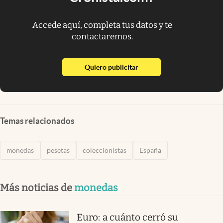
Accede aquí, completa tus datos y te
contactaremos.
abre en nueva pestaña
Quiero publicitar
Temas relacionados
monedas
pesetas
coleccionistas
España
Más noticias de
monedas
Euro: a cuánto cerró su