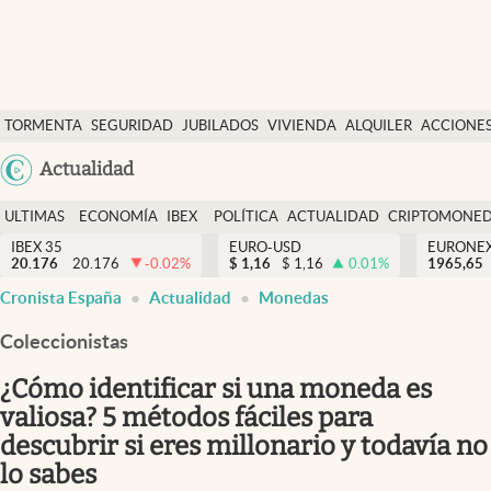
Últimas Noticias
TORMENTA
SEGURIDAD
JUBILADOS
VIVIENDA
ALQUILER
ACCIONE
Economía y finanzas
SOCIAL
Argentina
Actualidad
Política
España
Actualidad
ULTIMAS
ECONOMÍA
IBEX
POLÍTICA
ACTUALIDAD
CRIPTOMONE
México
NOTICIAS
Y
Y
IBEX 35
EURO-USD
EURONE
Criptomonedas
20.176
20.176
-0.02
%
$
1,16
$
1,16
0.01
%
USA
1965,65
FINANZAS
EURO
Cronista España
Actualidad
Monedas
Colombia
España
Uruguay
Coleccionistas
¿Cómo identificar si una moneda es
valiosa? 5 métodos fáciles para
descubrir si eres millonario y todavía no
lo sabes