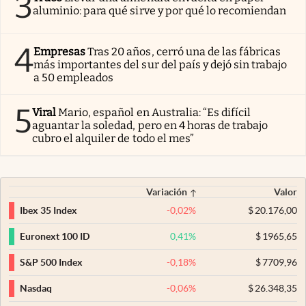
3
aluminio: para qué sirve y por qué lo recomiendan
4
Empresas
Tras 20 años, cerró una de las fábricas
más importantes del sur del país y dejó sin trabajo
a 50 empleados
5
Viral
Mario, español en Australia: “Es difícil
aguantar la soledad, pero en 4 horas de trabajo
cubro el alquiler de todo el mes”
Variación
Valor
-0,02
%
$
20.176,00
Ibex 35 Index
0,41
%
$
1965,65
Euronext 100 ID
-0,18
%
$
7709,96
S&P 500 Index
-0,06
%
$
26.348,35
Nasdaq