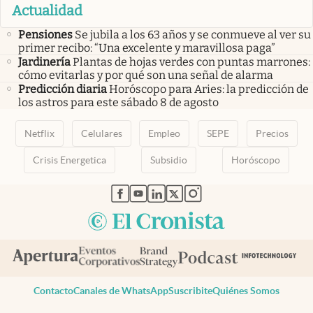
Actualidad
Pensiones
Se jubila a los 63 años y se conmueve al ver su
primer recibo: “Una excelente y maravillosa paga”
Jardinería
Plantas de hojas verdes con puntas marrones:
cómo evitarlas y por qué son una señal de alarma
Predicción diaria
Horóscopo para Aries: la predicción de
los astros para este sábado 8 de agosto
Netflix
Celulares
Empleo
SEPE
Precios
Crisis Energetica
Subsidio
Horóscopo
abre en nueva pestaña
abre en nueva pestaña
abre en nueva pestaña
abre en nueva pestaña
abre en nueva pestaña
Contacto
Canales de WhatsApp
Suscribite
Quiénes Somos