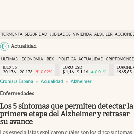
Últimas Noticias
TORMENTA
SEGURIDAD
JUBILADOS
VIVIENDA
ALQUILER
ACCIONE
Economía y finanzas
SOCIAL
Argentina
Actualidad
Política
España
Actualidad
ULTIMAS
ECONOMÍA
IBEX
POLÍTICA
ACTUALIDAD
CRIPTOMONE
México
NOTICIAS
Y
Y
IBEX 35
EURO-USD
EURONE
Criptomonedas
20.176
20.176
-0.02
%
$
1,16
$
1,16
0.01
%
USA
1965,65
FINANZAS
EURO
Cronista España
Actualidad
Alzheimer
Colombia
España
Uruguay
Enfermedades
Los 5 síntomas que permiten detectar la
primera etapa del Alzheimer y retrasar
su avance
Los especialistas explicaron cuáles son los cinco síntomas