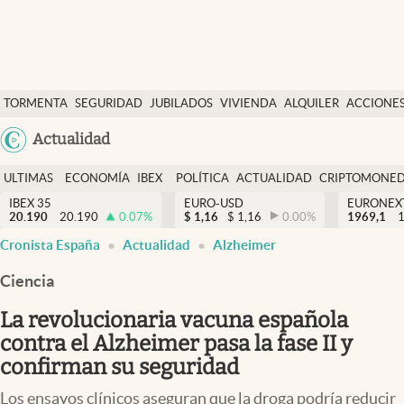
Últimas Noticias
TORMENTA
SEGURIDAD
JUBILADOS
VIVIENDA
ALQUILER
ACCIONE
Economía y finanzas
SOCIAL
Argentina
Actualidad
Política
España
Actualidad
ULTIMAS
ECONOMÍA
IBEX
POLÍTICA
ACTUALIDAD
CRIPTOMONE
México
NOTICIAS
Y
Y
IBEX 35
EURO-USD
EURONEX
Criptomonedas
20.190
20.190
0.07
%
$
1,16
$
1,16
0.00
%
1969,1
USA
FINANZAS
EURO
Cronista España
Actualidad
Alzheimer
Colombia
España
Uruguay
Ciencia
La revolucionaria vacuna española
contra el Alzheimer pasa la fase II y
confirman su seguridad
Los ensayos clínicos aseguran que la droga podría reducir