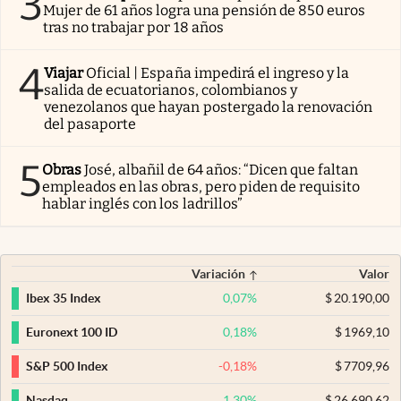
3
Mujer de 61 años logra una pensión de 850 euros
tras no trabajar por 18 años
4
Viajar
Oficial | España impedirá el ingreso y la
salida de ecuatorianos, colombianos y
venezolanos que hayan postergado la renovación
del pasaporte
5
Obras
José, albañil de 64 años: “Dicen que faltan
empleados en las obras, pero piden de requisito
hablar inglés con los ladrillos”
Variación
Valor
0,07
%
$
20.190,00
Ibex 35 Index
0,18
%
$
1969,10
Euronext 100 ID
-0,18
%
$
7709,96
S&P 500 Index
1,30
%
$
26.690,62
Nasdaq