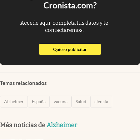
Cronista.com?
Accede aquí, completa tus datos y te
contactaremos.
abre en nueva pestaña
Quiero publicitar
Temas relacionados
Alzheimer
España
vacuna
Salud
ciencia
Más noticias de
Alzheimer