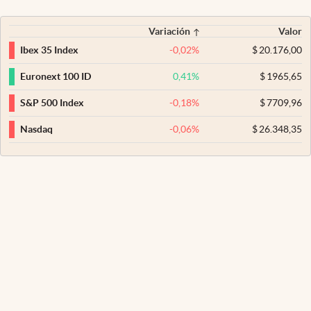
Variación
Valor
-0,02
%
$
20.176,00
Ibex 35 Index
0,41
%
$
1965,65
Euronext 100 ID
-0,18
%
$
7709,96
S&P 500 Index
-0,06
%
$
26.348,35
Nasdaq