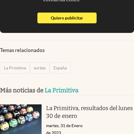
abre en nueva pestaña
Quiero publicitar
Temas relacionados
La Primitiva
sorteo
España
Más noticias de
La Primitiva
La Primitiva, resultados del lunes
30 de enero
martes, 31 de Enero
de 2023