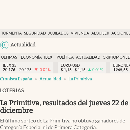
Últimas Noticias
TORMENTA
SEGURIDAD
JUBILADOS
VIVIENDA
ALQUILER
ACCIONE
Economía y finanzas
SOCIAL
Argentina
Actualidad
Política
España
Actualidad
ULTIMAS
ECONOMÍA
IBEX
POLÍTICA
ACTUALIDAD
CRIPTOMONE
México
NOTICIAS
Y
Y
IBEX 35
EURO-USD
EURONE
Criptomonedas
20.176
20.176
-0.02
%
$
1,16
$
1,16
0.01
%
USA
1965,65
FINANZAS
EURO
Cronista España
Actualidad
La Primitiva
Colombia
España
Uruguay
LOTERÍAS
La Primitiva, resultados del jueves 22 de
diciembre
El último sorteo de La Primitiva no obtuvo ganadores de
Categoría Especial ni de Primera Categoría.