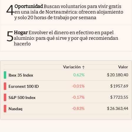
4
Oportunidad
Buscan voluntarios para vivir gratis
en una isla de Norteamérica: ofrecen alojamiento
y solo 20 horas de trabajo por semana
5
Hogar
Envolver el dinero en efectivo en papel
aluminio: para qué sirve y por qué recomiendan
hacerlo
Variación
Valor
0,62
%
$
20.180,40
Ibex 35 Index
-0,01
%
$
1957,69
Euronext 100 ID
-0,17
%
$
7723,55
S&P 500 Index
-0,83
%
$
26.363,44
Nasdaq