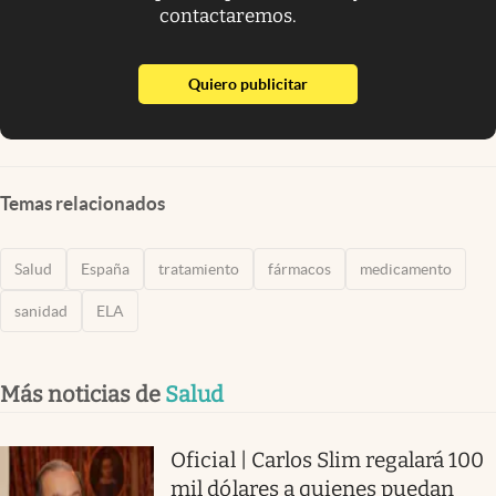
contactaremos.
abre en nueva pestaña
Quiero publicitar
Temas relacionados
Salud
España
tratamiento
fármacos
medicamento
sanidad
ELA
Más noticias de
Salud
Oficial | Carlos Slim regalará 100
mil dólares a quienes puedan