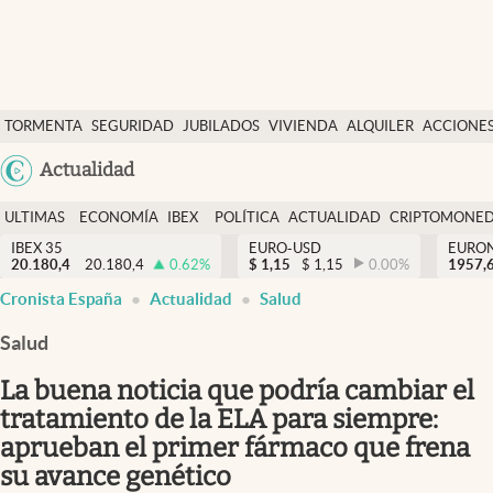
Últimas Noticias
TORMENTA
SEGURIDAD
JUBILADOS
VIVIENDA
ALQUILER
ACCIONE
Economía y finanzas
SOCIAL
Argentina
Actualidad
Política
España
Actualidad
ULTIMAS
ECONOMÍA
IBEX
POLÍTICA
ACTUALIDAD
CRIPTOMONE
México
NOTICIAS
Y
Y
IBEX 35
EURO-USD
EURO
Criptomonedas
20.180,4
20.180,4
0.62
%
$
1,15
$
1,15
0.00
%
USA
1957,
FINANZAS
EURO
abre en nueva pestaña
abre en nueva pestaña
abre en nueva pestaña
Cronista España
Actualidad
Salud
Colombia
España
Uruguay
Salud
La buena noticia que podría cambiar el
tratamiento de la ELA para siempre:
aprueban el primer fármaco que frena
su avance genético