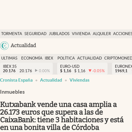
Últimas Noticias
TORMENTA
SEGURIDAD
JUBILADOS
VIVIENDA
ALQUILER
ACCIONE
Economía y finanzas
SOCIAL
Argentina
Actualidad
Política
España
Actualidad
ULTIMAS
ECONOMÍA
IBEX
POLÍTICA
ACTUALIDAD
CRIPTOMONE
México
NOTICIAS
Y
Y
IBEX 35
EURO-USD
EURONE
Criptomonedas
20.176
20.176
0.00
%
$
1,16
$
1,16
-0.05
%
USA
1969,1
FINANZAS
EURO
Cronista España
Actualidad
Viviendas
Colombia
España
Uruguay
Inmuebles
Kutxabank vende una casa amplia a
26.173 euros que supera a las de
CaixaBank: tiene 3 habitaciones y está
en una bonita villa de Córdoba