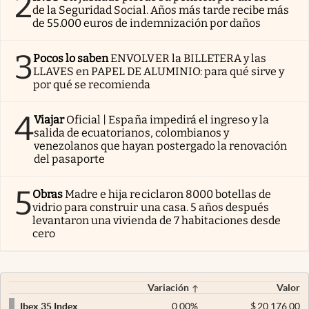
2
de la Seguridad Social. Años más tarde recibe más
de 55.000 euros de indemnización por daños
3
Pocos lo saben
ENVOLVER la BILLETERA y las
LLAVES en PAPEL DE ALUMINIO: para qué sirve y
por qué se recomienda
4
Viajar
Oficial | España impedirá el ingreso y la
salida de ecuatorianos, colombianos y
venezolanos que hayan postergado la renovación
del pasaporte
5
Obras
Madre e hija reciclaron 8000 botellas de
vidrio para construir una casa. 5 años después
levantaron una vivienda de 7 habitaciones desde
cero
Variación
Valor
0,00
%
$
20.176,00
Ibex 35 Index