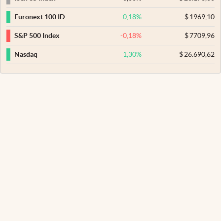
0,18
%
$
1969,10
Euronext 100 ID
-0,18
%
$
7709,96
S&P 500 Index
1,30
%
$
26.690,62
Nasdaq