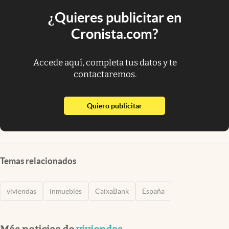
¿Quieres publicitar en
Cronista.com?
Accede aquí, completa tus datos y te
contactaremos.
abre en nueva pestaña
Quiero publicitar
Temas relacionados
viviendas
inmuebles
CaixaBank
España