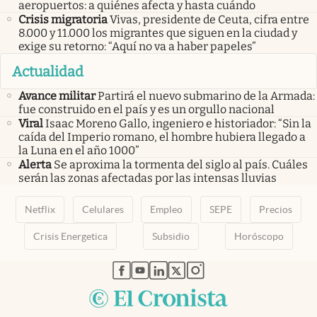
aeropuertos: a quiénes afecta y hasta cuándo
Crisis migratoria
Vivas, presidente de Ceuta, cifra entre
8.000 y 11.000 los migrantes que siguen en la ciudad y
exige su retorno: “Aquí no va a haber papeles”
Actualidad
Avance militar
Partirá el nuevo submarino de la Armada:
fue construido en el país y es un orgullo nacional
Viral
Isaac Moreno Gallo, ingeniero e historiador: “Sin la
caída del Imperio romano, el hombre hubiera llegado a
la Luna en el año 1000”
Alerta
Se aproxima la tormenta del siglo al país. Cuáles
serán las zonas afectadas por las intensas lluvias
Netflix
Celulares
Empleo
SEPE
Precios
Crisis Energetica
Subsidio
Horóscopo
abre en nueva pestaña
abre en nueva pestaña
abre en nueva pestaña
abre en nueva pestaña
abre en nueva pestaña