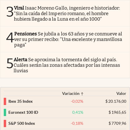
3
Viral
Isaac Moreno Gallo, ingeniero e historiador:
“Sin la caída del Imperio romano, el hombre
hubiera llegado a la Luna en el año 1000”
4
Pensiones
Se jubila a los 63 años y se conmueve al
ver su primer recibo: “Una excelente y maravillosa
paga”
5
Alerta
Se aproxima la tormenta del siglo al país.
Cuáles serán las zonas afectadas por las intensas
lluvias
Variación
Valor
-0,02
%
$
20.176,00
Ibex 35 Index
0,41
%
$
1965,65
Euronext 100 ID
-0,18
%
$
7709,96
S&P 500 Index