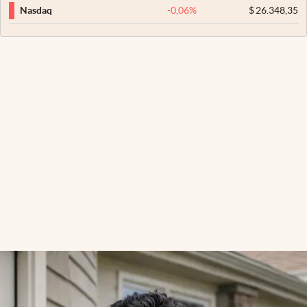
-0,06
%
$
26.348,35
Nasdaq