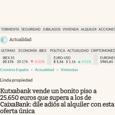
Últimas Noticias
TORMENTA
SEGURIDAD
JUBILADOS
VIVIENDA
ALQUILER
ACCIONE
Economía y finanzas
SOCIAL
Argentina
Actualidad
Política
España
Actualidad
ULTIMAS
ECONOMÍA
IBEX
POLÍTICA
ACTUALIDAD
CRIPTOMONE
México
NOTICIAS
Y
Y
IBEX 35
EURO-USD
EURONE
Criptomonedas
20.176
20.176
-0.02
%
$
1,16
$
1,16
0.01
%
USA
1965,65
FINANZAS
EURO
Cronista España
Actualidad
Viviendas
Colombia
España
Uruguay
Linda propiedad
Kutxabank vende un bonito piso a
25.650 euros que supera a los de
CaixaBank: dile adiós al alquiler con esta
oferta única