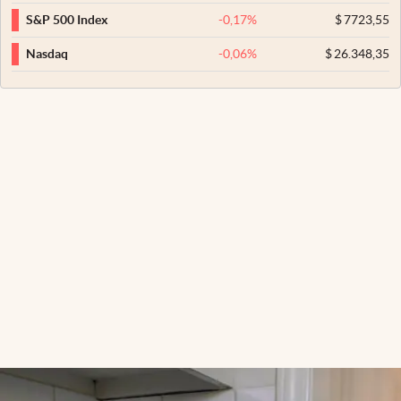
-0,17
%
$
7723,55
S&P 500 Index
-0,06
%
$
26.348,35
Nasdaq