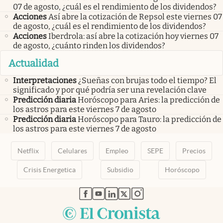
07 de agosto, ¿cuál es el rendimiento de los dividendos?
Acciones
Así abre la cotización de Repsol este viernes 07
de agosto, ¿cuál es el rendimiento de los dividendos?
Acciones
Iberdrola: así abre la cotización hoy viernes 07
de agosto, ¿cuánto rinden los dividendos?
Actualidad
Interpretaciones
¿Sueñas con brujas todo el tiempo? El
significado y por qué podría ser una revelación clave
Predicción diaria
Horóscopo para Aries: la predicción de
los astros para este viernes 7 de agosto
Predicción diaria
Horóscopo para Tauro: la predicción de
los astros para este viernes 7 de agosto
Netflix
Celulares
Empleo
SEPE
Precios
Crisis Energetica
Subsidio
Horóscopo
abre en nueva pestaña
abre en nueva pestaña
abre en nueva pestaña
abre en nueva pestaña
abre en nueva pestaña