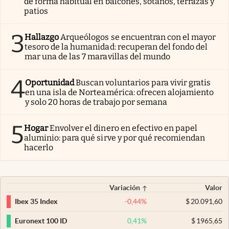
de forma habitual en balcones, sótanos, terrazas y
patios
3
Hallazgo
Arqueólogos se encuentran con el mayor
tesoro de la humanidad: recuperan del fondo del
mar una de las 7 maravillas del mundo
4
Oportunidad
Buscan voluntarios para vivir gratis
en una isla de Norteamérica: ofrecen alojamiento
y solo 20 horas de trabajo por semana
5
Hogar
Envolver el dinero en efectivo en papel
aluminio: para qué sirve y por qué recomiendan
hacerlo
Variación
Valor
-0,44
%
$
20.091,60
Ibex 35 Index
0,41
%
$
1965,65
Euronext 100 ID