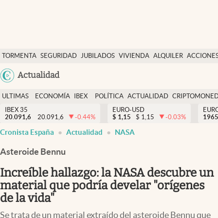
Últimas Noticias
TORMENTA
SEGURIDAD
JUBILADOS
VIVIENDA
ALQUILER
ACCIONE
Economía y finanzas
SOCIAL
Argentina
Actualidad
Política
España
Actualidad
ULTIMAS
ECONOMÍA
IBEX
POLÍTICA
ACTUALIDAD
CRIPTOMONE
México
NOTICIAS
Y
Y
IBEX 35
EURO-USD
EUR
Criptomonedas
20.091,6
20.091,6
-0.44
%
$
1,15
$
1,15
-0.03
%
USA
1965
FINANZAS
EURO
Cronista España
Actualidad
NASA
Colombia
España
Uruguay
Asteroide Bennu
Increíble hallazgo: la NASA descubre un
material que podría develar "orígenes
de la vida"
Se trata de un material extraído del asteroide Bennu que