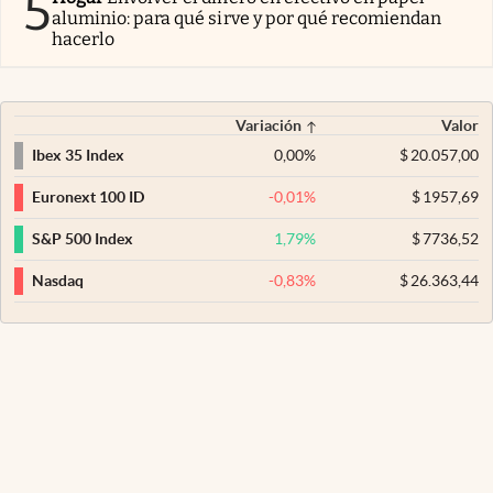
5
aluminio: para qué sirve y por qué recomiendan
hacerlo
Variación
Valor
0,00
%
$
20.057,00
Ibex 35 Index
-0,01
%
$
1957,69
Euronext 100 ID
1,79
%
$
7736,52
S&P 500 Index
-0,83
%
$
26.363,44
Nasdaq