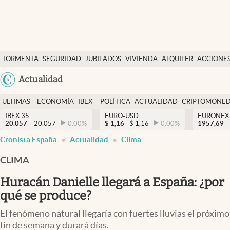
Últimas Noticias
TORMENTA
SEGURIDAD
JUBILADOS
VIVIENDA
ALQUILER
ACCIONE
Economía y finanzas
SOCIAL
Argentina
Actualidad
Política
España
Actualidad
ULTIMAS
ECONOMÍA
IBEX
POLÍTICA
ACTUALIDAD
CRIPTOMONE
México
NOTICIAS
Y
Y
IBEX 35
EURO-USD
EURONEX
Criptomonedas
20.057
20.057
0.00
%
$
1,16
$
1,16
0.00
%
1957,69
USA
FINANZAS
EURO
Cronista España
Actualidad
Clima
Colombia
España
Uruguay
CLIMA
Huracán Danielle llegará a España: ¿por
qué se produce?
El fenómeno natural llegaría con fuertes lluvias el próximo
fin de semana y durará días.