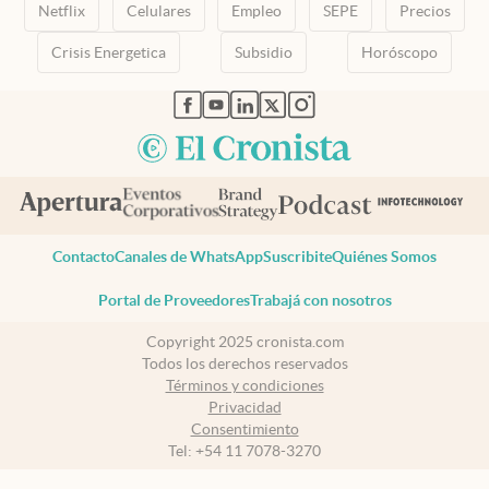
Netflix
Celulares
Empleo
SEPE
Precios
Crisis Energetica
Subsidio
Horóscopo
abre en nueva pestaña
abre en nueva pestaña
abre en nueva pestaña
abre en nueva pestaña
abre en nueva pestaña
Contacto
Canales de WhatsApp
Suscribite
Quiénes Somos
Portal de Proveedores
Trabajá con nosotros
Copyright 2025 cronista.com
Todos los derechos reservados
Términos y condiciones
Privacidad
Consentimiento
Tel:
+54 11 7078-3270