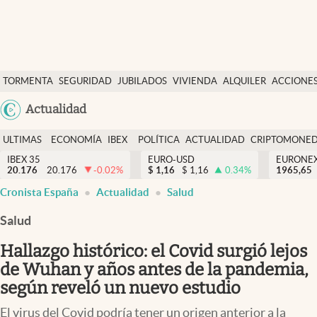
Últimas Noticias
TORMENTA
SEGURIDAD
JUBILADOS
VIVIENDA
ALQUILER
ACCIONE
Economía y finanzas
SOCIAL
Argentina
Actualidad
Política
España
Actualidad
ULTIMAS
ECONOMÍA
IBEX
POLÍTICA
ACTUALIDAD
CRIPTOMONE
México
NOTICIAS
Y
Y
IBEX 35
EURO-USD
EURONE
Criptomonedas
20.176
20.176
-0.02
%
$
1,16
$
1,16
0.34
%
USA
1965,65
FINANZAS
EURO
Cronista España
Actualidad
Salud
Colombia
España
Uruguay
Salud
Hallazgo histórico: el Covid surgió lejos
de Wuhan y años antes de la pandemia,
según reveló un nuevo estudio
El virus del Covid podría tener un origen anterior a la