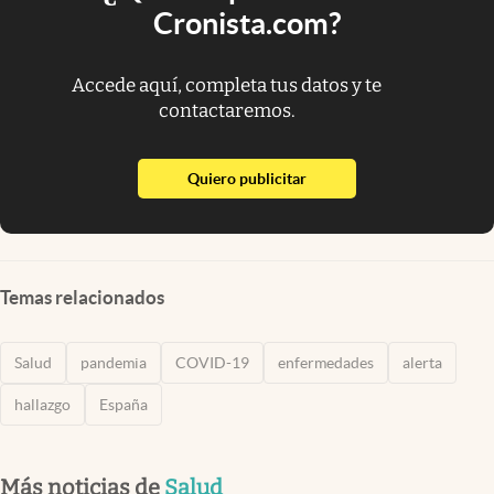
Cronista.com?
Accede aquí, completa tus datos y te
contactaremos.
abre en nueva pestaña
Quiero publicitar
Temas relacionados
Salud
pandemia
COVID-19
enfermedades
alerta
hallazgo
España
Más noticias de
Salud