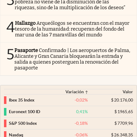
pobreza no viene de la disminución de las
riquezas, sino de la multiplicación de los deseos”
4
Hallazgo
Arqueólogos se encuentran con el mayor
tesoro de la humanidad: recuperan del fondo del
mar una de las 7 maravillas del mundo
5
Pasaporte
Confirmado | Los aeropuertos de Palma,
Alicante y Gran Canaria bloquearán la entrada y
salida a quienes posterguen la renovación del
pasaporte
Variación
Valor
-0,02
%
$
20.176,00
Ibex 35 Index
0,41
%
$
1965,65
Euronext 100 ID
-0,18
%
$
7709,96
S&P 500 Index
-0,06
%
$
26.348,35
Nasdaq