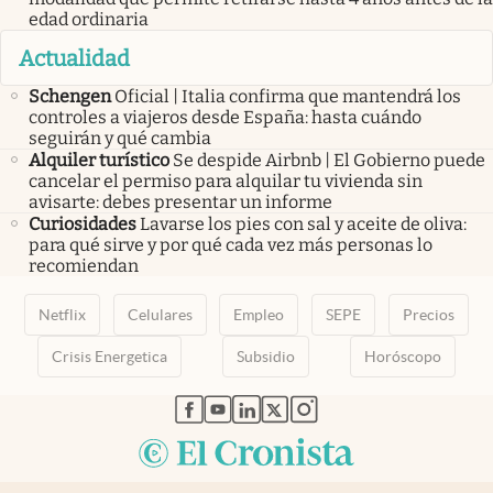
edad ordinaria
Actualidad
Schengen
Oficial | Italia confirma que mantendrá los
controles a viajeros desde España: hasta cuándo
seguirán y qué cambia
Alquiler turístico
Se despide Airbnb | El Gobierno puede
cancelar el permiso para alquilar tu vivienda sin
avisarte: debes presentar un informe
Curiosidades
Lavarse los pies con sal y aceite de oliva:
para qué sirve y por qué cada vez más personas lo
recomiendan
Netflix
Celulares
Empleo
SEPE
Precios
Crisis Energetica
Subsidio
Horóscopo
abre en nueva pestaña
abre en nueva pestaña
abre en nueva pestaña
abre en nueva pestaña
abre en nueva pestaña