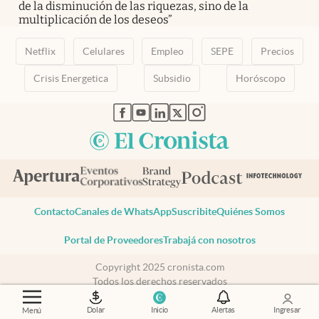
de la disminución de las riquezas, sino de la
multiplicación de los deseos”
Netflix
Celulares
Empleo
SEPE
Precios
Crisis Energetica
Subsidio
Horóscopo
abre en nueva pestaña
abre en nueva pestaña
abre en nueva pestaña
abre en nueva pestaña
abre en nueva pestaña
Contacto
Canales de WhatsApp
Suscribite
Quiénes Somos
Portal de Proveedores
Trabajá con nosotros
Copyright 2025 cronista.com
Todos los derechos reservados
Términos y condiciones
Privacidad
Dolar
Inicio
Alertas
Ingresar
Menú