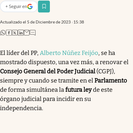
+
Seguir
en
abre en nueva pestaña
Actualizado el
5 de Diciembre de 2023
15:38
abre en nueva pestaña
abre en nueva pestaña
abre en nueva pestaña
abre en nueva pestaña
El líder del PP,
Alberto Núñez Feijóo
, se ha
mostrado dispuesto, una vez más, a renovar el
Consejo General del Poder Judicial
(CGPJ),
siempre y cuando se tramite en el
Parlamento
de forma simultánea la
futura ley
de este
órgano judicial para incidir en su
independencia.