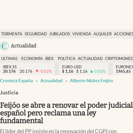
Últimas Noticias
TORMENTA
SEGURIDAD
JUBILADOS
VIVIENDA
ALQUILER
ACCIONE
Economía y finanzas
SOCIAL
Argentina
Actualidad
Política
España
Actualidad
ULTIMAS
ECONOMÍA
IBEX
POLÍTICA
ACTUALIDAD
CRIPTOMONE
México
NOTICIAS
Y
Y
IBEX 35
EURO-USD
EURONE
Criptomonedas
20.176
20.176
-0.02
%
$
1,16
$
1,16
0.01
%
USA
1965,65
FINANZAS
EURO
abre en nueva pestaña
abre en nueva pestaña
Cronista España
Actualidad
Alberto Núñez Feijóo
Colombia
España
Uruguay
Justicia
Feijóo se abre a renovar el poder judicial
español pero reclama una ley
fundamental
El líder del PP insiste en la renovación del CGPJ con