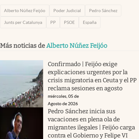
Alberto Núñez Feijóo
Poder Judicial
Pedro Sánchez
Junts per Catalunya
PP
PSOE
España
Más noticias de
Alberto Núñez Feijóo
Confirmado | Feijóo exige
explicaciones urgentes por la
crisis migratoria en Ceuta y el PP
reclama sesiones en agosto
miércoles, 05 de
Agosto de 2026
Pedro Sánchez inicia sus
vacaciones en plena ola de
migrantes ilegales | Feijóo carga
contra el Gobierno y Felipe VI