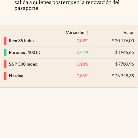
salida a quienes posterguen la renovación del
pasaporte
Variación
Valor
-0,02
%
$
20.176,00
Ibex 35 Index
0,41
%
$
1965,65
Euronext 100 ID
-0,18
%
$
7709,96
S&P 500 Index
-0,06
%
$
26.348,35
Nasdaq