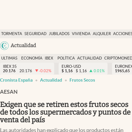
Últimas Noticias
TORMENTA
SEGURIDAD
JUBILADOS
VIVIENDA
ALQUILER
ACCIONE
Economía y finanzas
SOCIAL
Argentina
Actualidad
Política
España
Actualidad
ULTIMAS
ECONOMÍA
IBEX
POLÍTICA
ACTUALIDAD
CRIPTOMONE
México
NOTICIAS
Y
Y
IBEX 35
EURO-USD
EURONE
Criptomonedas
20.176
20.176
-0.02
%
$
1,16
$
1,16
0.01
%
USA
1965,65
FINANZAS
EURO
Cronista España
Actualidad
Frutos Secos
Colombia
España
Uruguay
AESAN
Exigen que se retiren estos frutos secos
de todos los supermercados y puntos de
venta del país
Las autoridades han explicado que los productos están