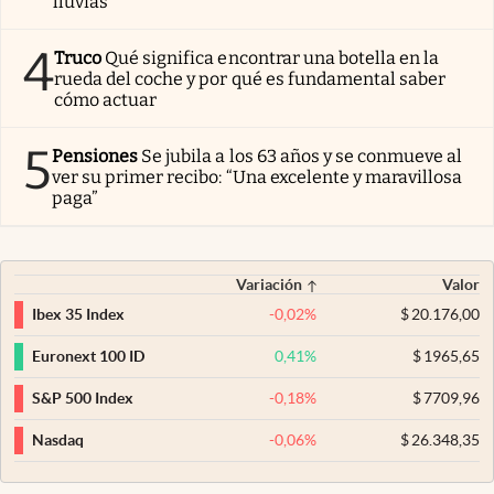
lluvias
4
Truco
Qué significa encontrar una botella en la
rueda del coche y por qué es fundamental saber
cómo actuar
5
Pensiones
Se jubila a los 63 años y se conmueve al
ver su primer recibo: “Una excelente y maravillosa
paga”
Variación
Valor
-0,02
%
$
20.176,00
Ibex 35 Index
0,41
%
$
1965,65
Euronext 100 ID
-0,18
%
$
7709,96
S&P 500 Index
-0,06
%
$
26.348,35
Nasdaq