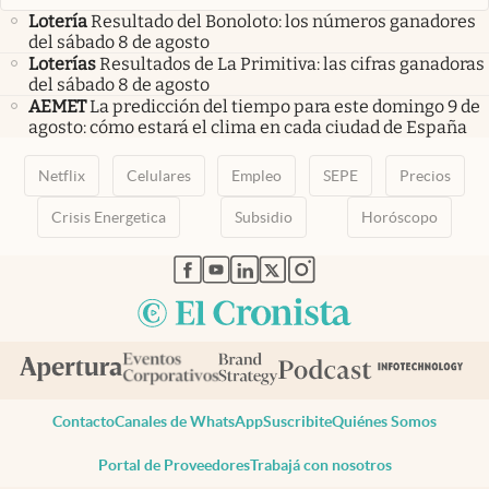
Lotería
Resultado del Bonoloto: los números ganadores
del sábado 8 de agosto
Loterías
Resultados de La Primitiva: las cifras ganadoras
del sábado 8 de agosto
AEMET
La predicción del tiempo para este domingo 9 de
agosto: cómo estará el clima en cada ciudad de España
Netflix
Celulares
Empleo
SEPE
Precios
Crisis Energetica
Subsidio
Horóscopo
abre en nueva pestaña
abre en nueva pestaña
abre en nueva pestaña
abre en nueva pestaña
abre en nueva pestaña
Contacto
Canales de WhatsApp
Suscribite
Quiénes Somos
Portal de Proveedores
Trabajá con nosotros