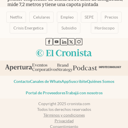
mide 7,2 metros y tiene una capota pintada
Netflix
Celulares
Empleo
SEPE
Precios
Crisis Energetica
Subsidio
Horóscopo
abre en nueva pestaña
abre en nueva pestaña
abre en nueva pestaña
abre en nueva pestaña
abre en nueva pestaña
Contacto
Canales de WhatsApp
Suscribite
Quiénes Somos
Portal de Proveedores
Trabajá con nosotros
Copyright 2025 cronista.com
Todos los derechos reservados
Términos y condiciones
Privacidad
Consentimiento