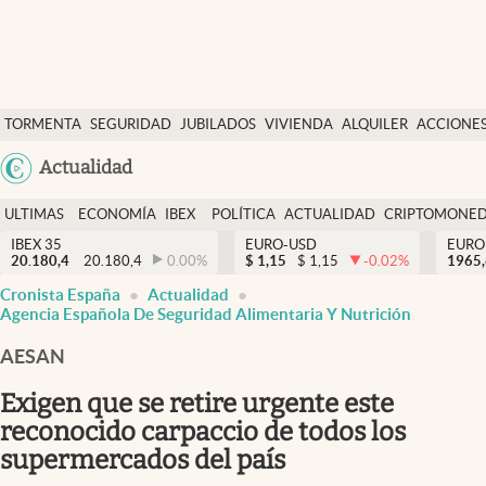
Últimas Noticias
TORMENTA
SEGURIDAD
JUBILADOS
VIVIENDA
ALQUILER
ACCIONE
Economía y finanzas
SOCIAL
Argentina
Actualidad
Política
España
Actualidad
ULTIMAS
ECONOMÍA
IBEX
POLÍTICA
ACTUALIDAD
CRIPTOMONE
México
NOTICIAS
Y
Y
IBEX 35
EURO-USD
EURO
Criptomonedas
20.180,4
20.180,4
0.00
%
$
1,15
$
1,15
-0.02
%
USA
1965
FINANZAS
EURO
Cronista España
Actualidad
Colombia
España
Agencia Española De Seguridad Alimentaria Y Nutrición
Uruguay
AESAN
Exigen que se retire urgente este
reconocido carpaccio de todos los
supermercados del país