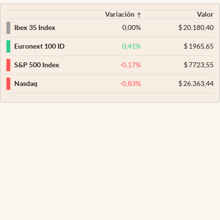
Variación
Valor
0,00
%
$
20.180,40
Ibex 35 Index
0,41
%
$
1965,65
Euronext 100 ID
-0,17
%
$
7723,55
S&P 500 Index
-0,83
%
$
26.363,44
Nasdaq