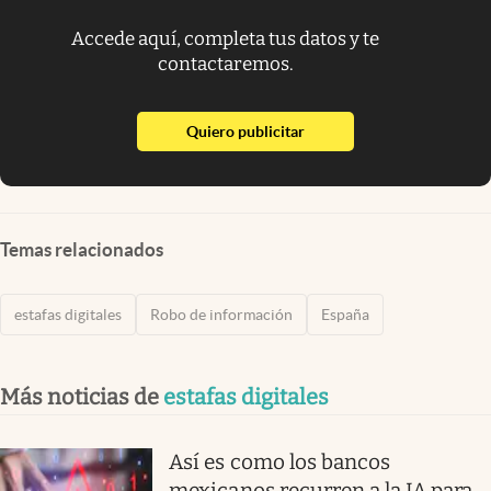
Accede aquí, completa tus datos y te
contactaremos.
abre en nueva pestaña
Quiero publicitar
Temas relacionados
estafas digitales
Robo de información
España
Más noticias de
estafas digitales
Así es como los bancos
mexicanos recurren a la IA para