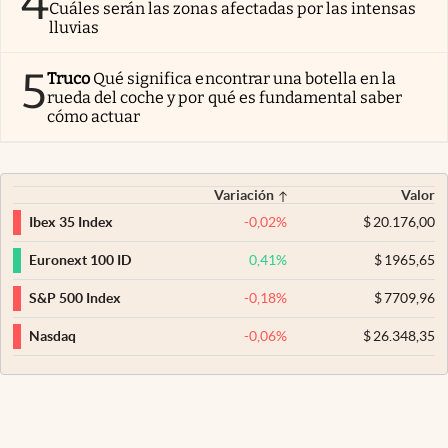
4
Cuáles serán las zonas afectadas por las intensas
lluvias
5
Truco
Qué significa encontrar una botella en la
rueda del coche y por qué es fundamental saber
cómo actuar
Variación
Valor
-0,02
%
$
20.176,00
Ibex 35 Index
0,41
%
$
1965,65
Euronext 100 ID
-0,18
%
$
7709,96
S&P 500 Index
-0,06
%
$
26.348,35
Nasdaq