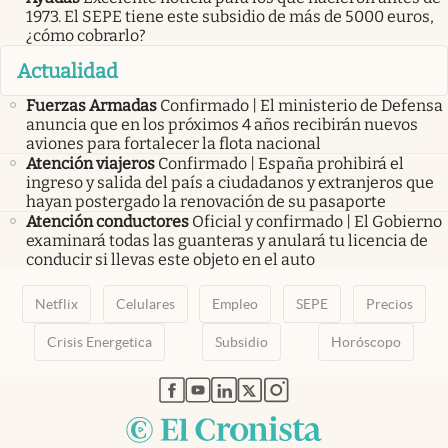
1973. El SEPE tiene este subsidio de más de 5000 euros,
¿cómo cobrarlo?
Actualidad
Fuerzas Armadas
Confirmado | El ministerio de Defensa
anuncia que en los próximos 4 años recibirán nuevos
aviones para fortalecer la flota nacional
Atención viajeros
Confirmado | España prohibirá el
ingreso y salida del país a ciudadanos y extranjeros que
hayan postergado la renovación de su pasaporte
Atención conductores
Oficial y confirmado | El Gobierno
examinará todas las guanteras y anulará tu licencia de
conducir si llevas este objeto en el auto
Netflix
Celulares
Empleo
SEPE
Precios
Crisis Energetica
Subsidio
Horóscopo
abre en nueva pestaña
abre en nueva pestaña
abre en nueva pestaña
abre en nueva pestaña
abre en nueva pestaña