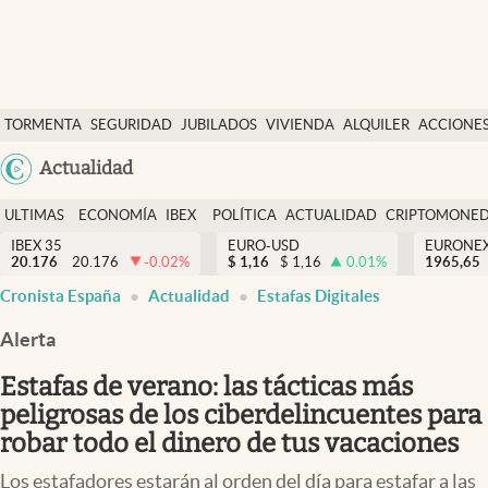
Últimas Noticias
TORMENTA
SEGURIDAD
JUBILADOS
VIVIENDA
ALQUILER
ACCIONE
Economía y finanzas
SOCIAL
Argentina
Actualidad
Política
España
Actualidad
ULTIMAS
ECONOMÍA
IBEX
POLÍTICA
ACTUALIDAD
CRIPTOMONE
México
NOTICIAS
Y
Y
IBEX 35
EURO-USD
EURONE
Criptomonedas
20.176
20.176
-0.02
%
$
1,16
$
1,16
0.01
%
USA
1965,65
FINANZAS
EURO
Cronista España
Actualidad
Estafas Digitales
Colombia
España
Uruguay
Alerta
Estafas de verano: las tácticas más
peligrosas de los ciberdelincuentes para
robar todo el dinero de tus vacaciones
Los estafadores estarán al orden del día para estafar a las