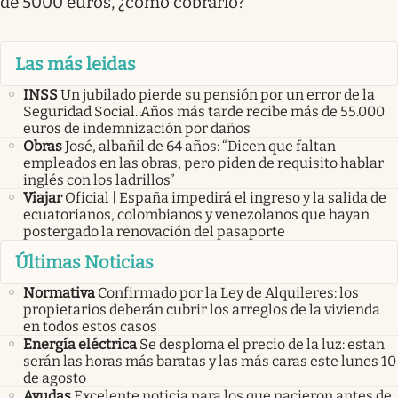
de 5000 euros, ¿cómo cobrarlo?
Las más leidas
INSS
Un jubilado pierde su pensión por un error de la
Seguridad Social. Años más tarde recibe más de 55.000
euros de indemnización por daños
Obras
José, albañil de 64 años: “Dicen que faltan
empleados en las obras, pero piden de requisito hablar
inglés con los ladrillos”
Viajar
Oficial | España impedirá el ingreso y la salida de
ecuatorianos, colombianos y venezolanos que hayan
postergado la renovación del pasaporte
Últimas Noticias
Normativa
Confirmado por la Ley de Alquileres: los
propietarios deberán cubrir los arreglos de la vivienda
en todos estos casos
Energía eléctrica
Se desploma el precio de la luz: estan
serán las horas más baratas y las más caras este lunes 10
de agosto
Ayudas
Excelente noticia para los que nacieron antes de