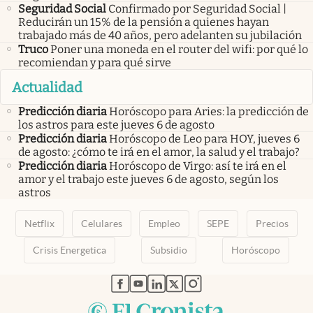
Seguridad Social
Confirmado por Seguridad Social |
Reducirán un 15% de la pensión a quienes hayan
trabajado más de 40 años, pero adelanten su jubilación
Truco
Poner una moneda en el router del wifi: por qué lo
recomiendan y para qué sirve
Actualidad
Predicción diaria
Horóscopo para Aries: la predicción de
los astros para este jueves 6 de agosto
Predicción diaria
Horóscopo de Leo para HOY, jueves 6
de agosto: ¿cómo te irá en el amor, la salud y el trabajo?
Predicción diaria
Horóscopo de Virgo: así te irá en el
amor y el trabajo este jueves 6 de agosto, según los
astros
Netflix
Celulares
Empleo
SEPE
Precios
Crisis Energetica
Subsidio
Horóscopo
abre en nueva pestaña
abre en nueva pestaña
abre en nueva pestaña
abre en nueva pestaña
abre en nueva pestaña