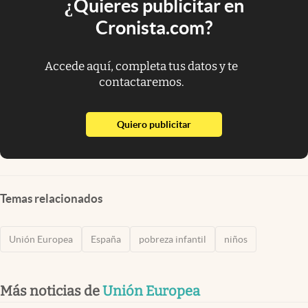
¿Quieres publicitar en
Cronista.com?
Accede aquí, completa tus datos y te
contactaremos.
abre en nueva pestaña
Quiero publicitar
Temas relacionados
Unión Europea
España
pobreza infantil
niños
Más noticias de
Unión Europea