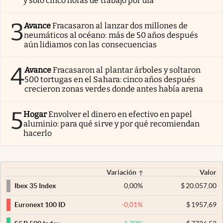
y solo cinco horas de trabajo por día
3
Avance
Fracasaron al lanzar dos millones de
neumáticos al océano: más de 50 años después
aún lidiamos con las consecuencias
4
Avance
Fracasaron al plantar árboles y soltaron
500 tortugas en el Sahara: cinco años después
crecieron zonas verdes donde antes había arena
5
Hogar
Envolver el dinero en efectivo en papel
aluminio: para qué sirve y por qué recomiendan
hacerlo
Variación
Valor
0,00
%
$
20.057,00
Ibex 35 Index
-0,01
%
$
1957,69
Euronext 100 ID