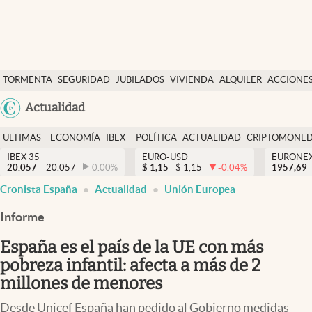
Últimas Noticias
TORMENTA
SEGURIDAD
JUBILADOS
VIVIENDA
ALQUILER
ACCIONE
Economía y finanzas
SOCIAL
Argentina
Actualidad
Política
España
Actualidad
ULTIMAS
ECONOMÍA
IBEX
POLÍTICA
ACTUALIDAD
CRIPTOMONE
México
NOTICIAS
Y
Y
IBEX 35
EURO-USD
EURONE
Criptomonedas
20.057
20.057
0.00
%
$
1,15
$
1,15
-0.04
%
USA
1957,69
FINANZAS
EURO
Cronista España
Actualidad
Unión Europea
Colombia
España
Uruguay
Informe
España es el país de la UE con más
pobreza infantil: afecta a más de 2
millones de menores
Desde Unicef España han pedido al Gobierno medidas