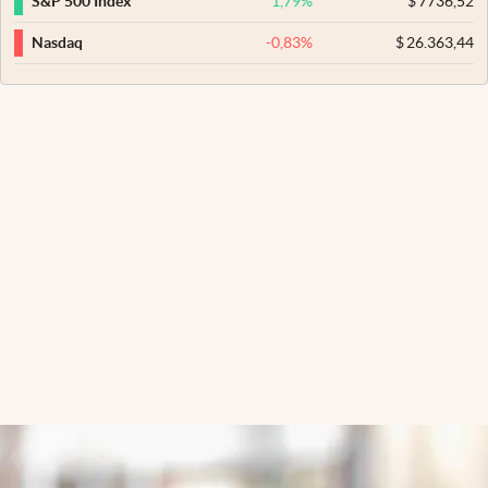
1,79
%
$
7736,52
S&P 500 Index
-0,83
%
$
26.363,44
Nasdaq