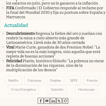
los salarios en julio, pero no le ganaron a la inflación
FIFA
Confirmado | El Gobierno responde al reclamo por
la final del Mundial 2030 y fija su postura sobre España y
Marruecos
Actualidad
Descubrimiento
Regresa la fiebre del oro y sueñan con
reabrir la mina a cielo abierto más grande de
Latinoamérica. Llevá más de 30 años cerrada
Viral
Marie Curie, ganadora de dos Premios Nobel: “La
mejor vida no es la más longeva, sino aquella que está
repleta de buenas acciones”
Felicidad
Platón, histórico filósofo: “La pobreza no viene
de la disminución de las riquezas, sino de la
multiplicación de los deseos”
Netflix
Celulares
Empleo
SEPE
Precios
Crisis Energetica
Subsidio
Horóscopo
abre en nueva pestaña
abre en nueva pestaña
abre en nueva pestaña
abre en nueva pestaña
abre en nueva pestaña