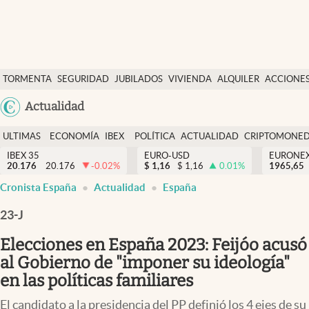
Últimas Noticias
TORMENTA
SEGURIDAD
JUBILADOS
VIVIENDA
ALQUILER
ACCIONE
Economía y finanzas
SOCIAL
Argentina
Actualidad
Política
España
Actualidad
ULTIMAS
ECONOMÍA
IBEX
POLÍTICA
ACTUALIDAD
CRIPTOMONE
México
NOTICIAS
Y
Y
IBEX 35
EURO-USD
EURONE
Criptomonedas
20.176
20.176
-0.02
%
$
1,16
$
1,16
0.01
%
USA
1965,65
FINANZAS
EURO
Cronista España
Actualidad
España
Colombia
España
Uruguay
23-J
Elecciones en España 2023: Feijóo acusó
al Gobierno de "imponer su ideología"
en las políticas familiares
El candidato a la presidencia del PP definió los 4 ejes de su