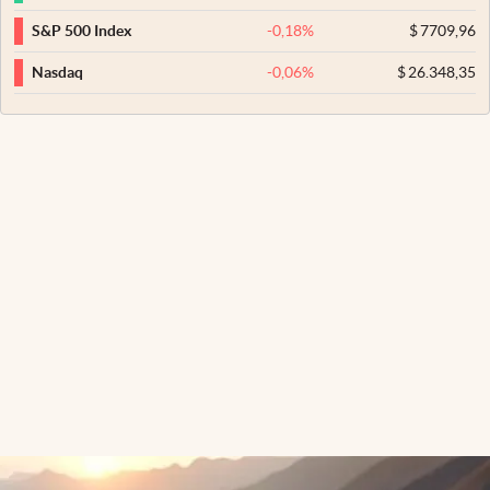
-0,18
%
$
7709,96
S&P 500 Index
-0,06
%
$
26.348,35
Nasdaq