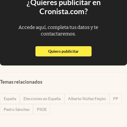
¿Quieres publicitar en
Cronista.com?
Accede aquí, completa tus datos y te
contactaremos.
abre en nueva pestaña
Quiero publicitar
Temas relacionados
España
Elecciones en España
Alberto Núñez Feijóo
PP
Pedro Sánchez
PSOE