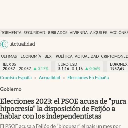
Últimas Noticias
TORMENTA
SEGURIDAD
JUBILADOS
VIVIENDA
ALQUILER
ACCIONE
Economía y finanzas
SOCIAL
Argentina
Actualidad
Política
España
Actualidad
ULTIMAS
ECONOMÍA
IBEX
POLÍTICA
ACTUALIDAD
CRIPTOMONE
México
NOTICIAS
Y
Y
IBEX 35
EURO-USD
EURONEX
Criptomonedas
20.057
20.057
0.17
%
$
1,16
$
1,16
0.06
%
1957,69
USA
FINANZAS
EURO
Cronista España
Actualidad
Elecciones En España
Colombia
España
Uruguay
Gobierno
Elecciones 2023: el PSOE acusa de "pura
hipocresía" la disposición de Feijóo a
hablar con los independentistas
El PSOE acusa a Feijóo de "bloquear" el país un mes por