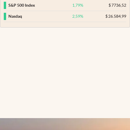
1,79
%
$
7736,52
S&P 500 Index
2,59
%
$
26.584,99
Nasdaq