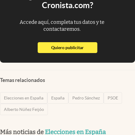
Cronista.com?
Accede aquí, completa tus datos y te
contactaremos.
abre en nueva pestaña
Quiero publicitar
Temas relacionados
Elecciones en España
España
Pedro Sánchez
PSOE
Alberto Núñez Feijóo
Más noticias de
Elecciones en España