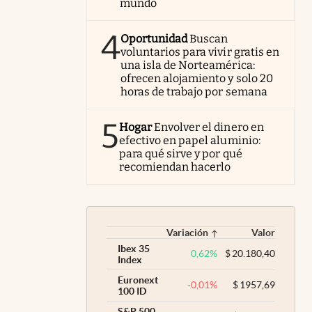
mundo
4
Oportunidad
Buscan
voluntarios para vivir gratis en
una isla de Norteamérica:
ofrecen alojamiento y solo 20
horas de trabajo por semana
5
Hogar
Envolver el dinero en
efectivo en papel aluminio:
para qué sirve y por qué
recomiendan hacerlo
Variación
Valor
Ibex 35
0,62
%
$
20.180,40
Index
Euronext
-0,01
%
$
1957,69
100 ID
S&P 500