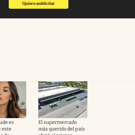
abre en nueva pestaña
Quiero publicitar
nude es
El supermercado
: este
más querido del país