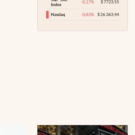
-0,17
%
$
7723,55
Index
-0,83
%
$
26.363,44
Nasdaq