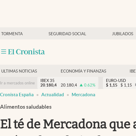
Últimas Noticias
TORMENTA
SEGURIDAD SOCIAL
JUBILADOS
Economía y finanzas
Política
Actualidad
Criptomonedas
ULTIMAS NOTICIAS
ECONOMÍA Y FINANZAS
IB
IBEX 35
EURO-USD
Ir a mercados online
20.180,4
20.180,4
0.62
%
$
1,15
$
1,15
Cronista España
Actualidad
Mercadona
Alimentos saludables
El té de Mercadona que a