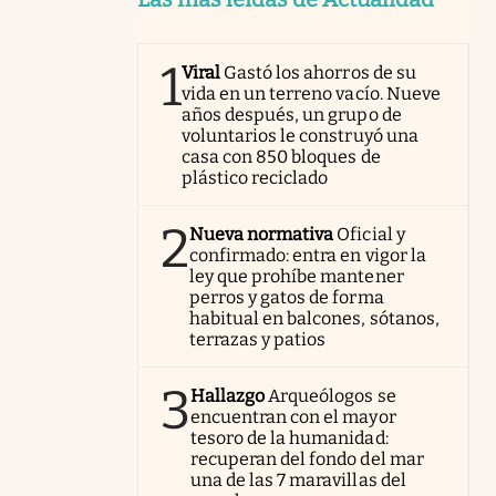
1
Viral
Gastó los ahorros de su
vida en un terreno vacío. Nueve
años después, un grupo de
voluntarios le construyó una
casa con 850 bloques de
plástico reciclado
2
Nueva normativa
Oficial y
confirmado: entra en vigor la
ley que prohíbe mantener
perros y gatos de forma
habitual en balcones, sótanos,
terrazas y patios
3
Hallazgo
Arqueólogos se
encuentran con el mayor
tesoro de la humanidad:
recuperan del fondo del mar
una de las 7 maravillas del