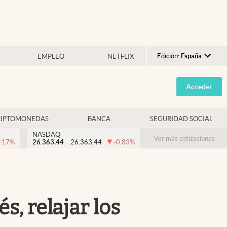
Edición:
España
EMPLEO
NETFLIX
Argentina
Acceder
España
México
RIPTOMONEDAS
BANCA
SEGURIDAD SOCIAL
USA
NASDAQ
Colombia
Ver más cotizaciones
.17
%
26.363,44
26.363,44
-0.83
%
Uruguay
s, relajar los