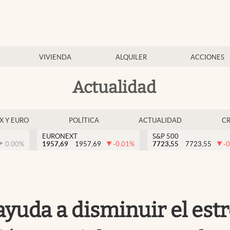
VIVIENDA
ALQUILER
ACCIONES
Actualidad
EX Y EURO
POLÍTICA
ACTUALIDAD
C
EURONEXT
S&P 500
0.00
%
1957,69
1957,69
-0.01
%
7723,55
7723,55
-0
yuda a disminuir el estré