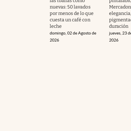
las toallas como
pintalabi
nuevas: 50 lavados
Mercadon
por menos de lo que
elegancia
cuesta un café con
pigmentac
leche
duración
domingo, 02 de Agosto de
jueves, 23 d
2026
2026