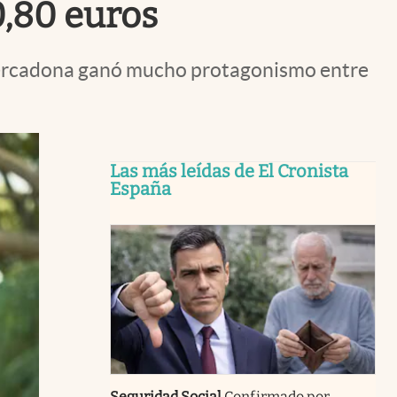
0,80 euros
e Mercadona ganó mucho protagonismo entre
Las más leídas de El Cronista
España
Seguridad Social
Confirmado por