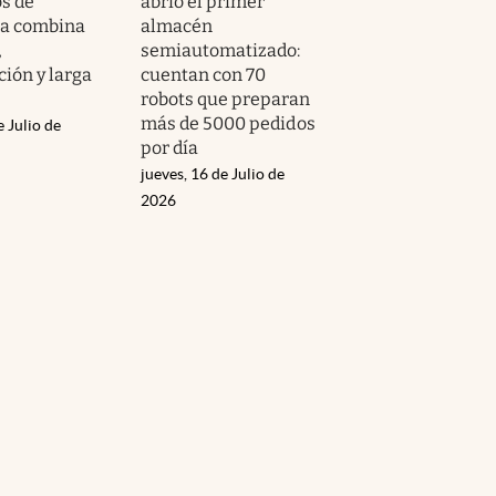
os de
abrió el primer
a combina
almacén
,
semiautomatizado:
ión y larga
cuentan con 70
robots que preparan
más de 5000 pedidos
e Julio de
por día
jueves, 16 de Julio de
2026