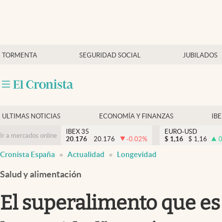
Últimas Noticias
TORMENTA
SEGURIDAD SOCIAL
JUBILADOS
Economía y finanzas
Política
Actualidad
Criptomonedas
ULTIMAS NOTICIAS
ECONOMÍA Y FINANZAS
IB
IBEX 35
EURO-USD
Ir a mercados online
20.176
20.176
-0.02
%
$
1,16
$
1,16
0
Cronista España
Actualidad
Longevidad
Salud y alimentación
El superalimento que es 