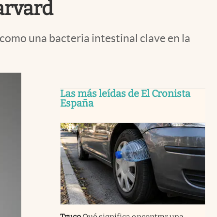
arvard
como una bacteria intestinal clave en la
Las más leídas de El Cronista
España
Truco
Qué significa encontrar una