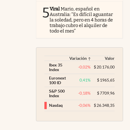
5
Viral
Mario, español en
Australia: “Es difícil aguantar
la soledad, pero en 4 horas de
trabajo cubro el alquiler de
todo el mes”
Variación
Valor
Ibex 35
-0,02
%
$
20.176,00
Index
Euronext
0,41
%
$
1965,65
100 ID
S&P 500
-0,18
%
$
7709,96
Index
-0,06
%
$
26.348,35
Nasdaq