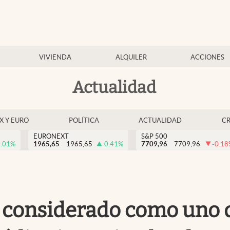
VIVIENDA
ALQUILER
ACCIONES
Actualidad
EX Y EURO
POLÍTICA
ACTUALIDAD
C
EURONEXT
S&P 500
.01
%
1965,65
1965,65
0.41
%
7709,96
7709,96
-0.18
considerado como uno de 