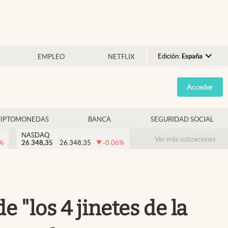
Edición:
España
EMPLEO
NETFLIX
Argentina
Acceder
España
México
RIPTOMONEDAS
BANCA
SEGURIDAD SOCIAL
USA
NASDAQ
Colombia
Ver más cotizaciones
%
26.348,35
26.348,35
-0.06
%
Uruguay
"los 4 jinetes de la