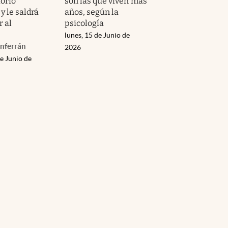
torio
son las que viven más
y le saldrá
años, según la
r al
psicología
lunes, 15 de Junio de
nferrán
2026
e Junio de