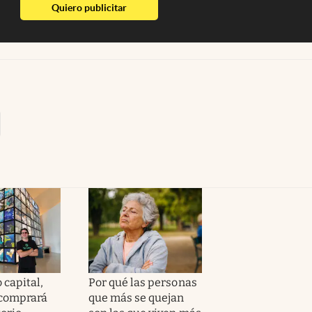
abre en nueva pestaña
Quiero publicitar
 capital,
Por qué las personas
 comprará
que más se quejan