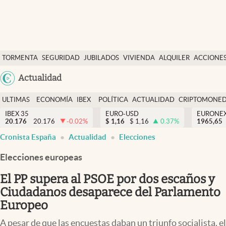
Últimas Noticias
TORMENTA
SEGURIDAD
JUBILADOS
VIVIENDA
ALQUILER
ACCIONE
Economía y finanzas
SOCIAL
Argentina
Actualidad
Política
España
Actualidad
ULTIMAS
ECONOMÍA
IBEX
POLÍTICA
ACTUALIDAD
CRIPTOMONE
México
NOTICIAS
Y
Y
IBEX 35
EURO-USD
EURONE
Criptomonedas
20.176
20.176
-0.02
%
$
1,16
$
1,16
0.37
%
USA
1965,65
FINANZAS
EURO
abre en nueva pestaña
abre en nueva pestaña
abre en nueva pestaña
abre en nueva pestaña
Cronista España
Actualidad
Elecciones
Colombia
España
Uruguay
Elecciones europeas
El PP supera al PSOE por dos escaños y
Ciudadanos desaparece del Parlamento
Europeo
A pesar de que las encuestas daban un triunfo socialista, el