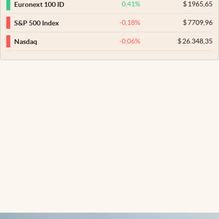
0,41
%
$
1965,65
Euronext 100 ID
-0,18
%
$
7709,96
S&P 500 Index
-0,06
%
$
26.348,35
Nasdaq