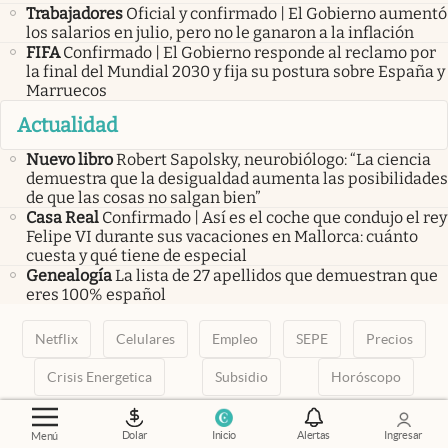
Trabajadores
Oficial y confirmado | El Gobierno aumentó
los salarios en julio, pero no le ganaron a la inflación
FIFA
Confirmado | El Gobierno responde al reclamo por
la final del Mundial 2030 y fija su postura sobre España y
Marruecos
Actualidad
Nuevo libro
Robert Sapolsky, neurobiólogo: “La ciencia
demuestra que la desigualdad aumenta las posibilidades
de que las cosas no salgan bien”
Casa Real
Confirmado | Así es el coche que condujo el rey
Felipe VI durante sus vacaciones en Mallorca: cuánto
cuesta y qué tiene de especial
Genealogía
La lista de 27 apellidos que demuestran que
eres 100% español
Netflix
Celulares
Empleo
SEPE
Precios
Crisis Energetica
Subsidio
Horóscopo
abre en nueva pestaña
abre en nueva pestaña
abre en nueva pestaña
abre en nueva pestaña
abre en nueva pestaña
Dolar
Inicio
Alertas
Ingresar
Menú