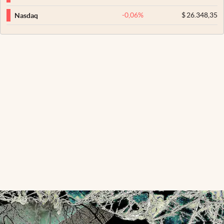
-0,06
%
$
26.348,35
Nasdaq