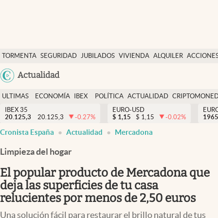
Últimas Noticias
TORMENTA
SEGURIDAD
JUBILADOS
VIVIENDA
ALQUILER
ACCIONE
Economía y finanzas
SOCIAL
Argentina
Actualidad
Política
España
Actualidad
ULTIMAS
ECONOMÍA
IBEX
POLÍTICA
ACTUALIDAD
CRIPTOMONE
México
NOTICIAS
Y
Y
IBEX 35
EURO-USD
EUR
Criptomonedas
20.125,3
20.125,3
-0.27
%
$
1,15
$
1,15
-0.02
%
USA
1965
FINANZAS
EURO
Cronista España
Actualidad
Mercadona
Colombia
España
Uruguay
Limpieza del hogar
El popular producto de Mercadona que
deja las superficies de tu casa
relucientes por menos de 2,50 euros
Una solución fácil para restaurar el brillo natural de tus