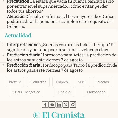
Precaución
La estafa que vacía tu cuenta bancaria solo
por entrar en el supermercado, ¿cómo evitar perder
todos tus ahorros?
Atención
Oficial y confirmado | Los mayores de 60 años
podrán cobrar la pensión si cumplen este requisito del
Gobierno
Actualidad
Interpretaciones
¿Sueñas con brujas todo el tiempo? El
significado y por qué podría ser una revelación clave
Predicción diaria
Horóscopo para Aries: la predicción de
los astros para este viernes 7 de agosto
Predicción diaria
Horóscopo para Tauro: la predicción de
los astros para este viernes 7 de agosto
Netflix
Celulares
Empleo
SEPE
Precios
Crisis Energetica
Subsidio
Horóscopo
abre en nueva pestaña
abre en nueva pestaña
abre en nueva pestaña
abre en nueva pestaña
abre en nueva pestaña