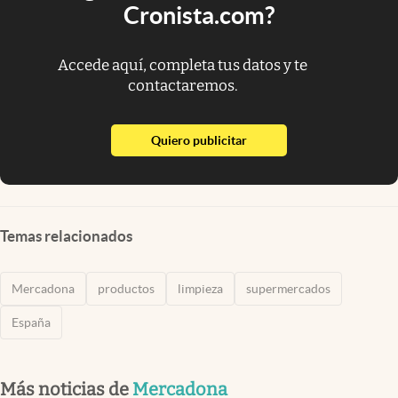
Cronista.com?
Accede aquí, completa tus datos y te
contactaremos.
abre en nueva pestaña
Quiero publicitar
Temas relacionados
Mercadona
productos
limpieza
supermercados
España
Más noticias de
Mercadona