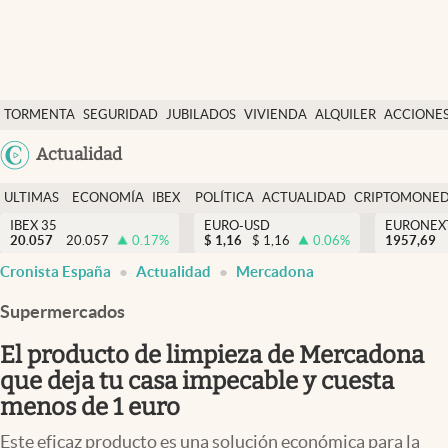
Últimas Noticias
TORMENTA
SEGURIDAD
JUBILADOS
VIVIENDA
ALQUILER
ACCIONE
Economía y finanzas
SOCIAL
Argentina
Actualidad
Política
España
Actualidad
ULTIMAS
ECONOMÍA
IBEX
POLÍTICA
ACTUALIDAD
CRIPTOMONE
México
NOTICIAS
Y
Y
IBEX 35
EURO-USD
EURONEX
Criptomonedas
20.057
20.057
0.17
%
$
1,16
$
1,16
0.06
%
1957,69
USA
FINANZAS
EURO
Cronista España
Actualidad
Mercadona
Colombia
España
Uruguay
Supermercados
El producto de limpieza de Mercadona
que deja tu casa impecable y cuesta
menos de 1 euro
Este eficaz producto es una solución económica para la