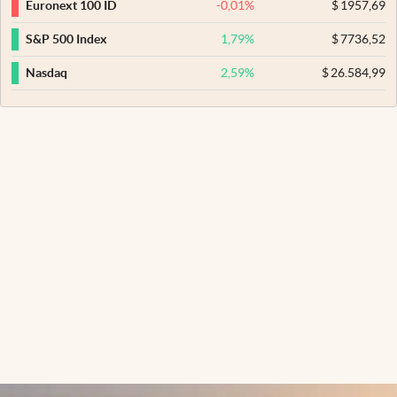
-0,01
%
$
1957,69
Euronext 100 ID
1,79
%
$
7736,52
S&P 500 Index
2,59
%
$
26.584,99
Nasdaq