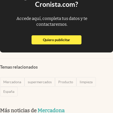
Cronista.com?
Accede aquí, completa tus datos y te
contactaremos.
abre en nueva pestaña
Quiero publicitar
Temas relacionados
Mercadona
supermercados
Producto
limpieza
España
Más noticias de
Mercadona