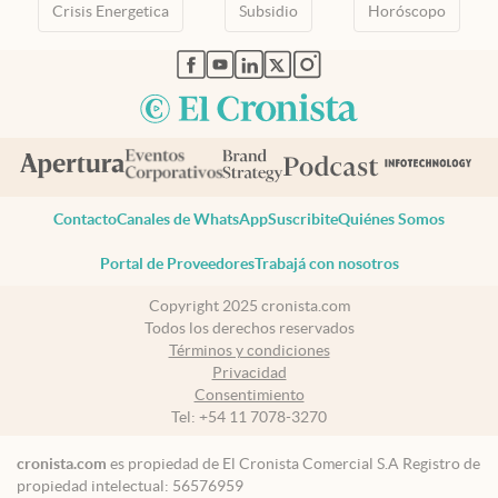
Crisis Energetica
Subsidio
Horóscopo
abre en nueva pestaña
abre en nueva pestaña
abre en nueva pestaña
abre en nueva pestaña
abre en nueva pestaña
Contacto
Canales de WhatsApp
Suscribite
Quiénes Somos
Portal de Proveedores
Trabajá con nosotros
Copyright 2025 cronista.com
Todos los derechos reservados
Términos y condiciones
Privacidad
Consentimiento
Tel:
+54 11 7078-3270
cronista.com
es propiedad de El Cronista Comercial S.A Registro de
propiedad intelectual: 56576959