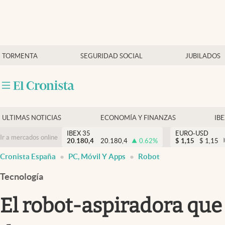
Últimas Noticias
TORMENTA
SEGURIDAD SOCIAL
JUBILADOS
Economía y finanzas
Política
Actualidad
Criptomonedas
ULTIMAS NOTICIAS
ECONOMÍA Y FINANZAS
IB
IBEX 35
EURO-USD
Ir a mercados online
20.180,4
20.180,4
0.62
%
$
1,15
$
1,15
Cronista España
PC, Móvil Y Apps
Robot
Tecnología
El robot-aspiradora que 