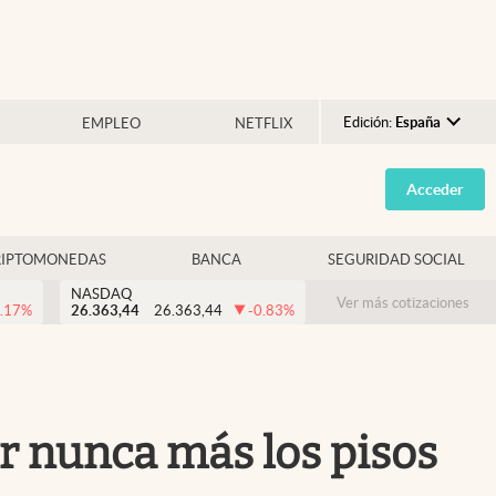
Edición:
España
EMPLEO
NETFLIX
Argentina
Acceder
España
México
RIPTOMONEDAS
BANCA
SEGURIDAD SOCIAL
USA
NASDAQ
Colombia
Ver más cotizaciones
.17
%
26.363,44
26.363,44
-0.83
%
Uruguay
ar nunca más los pisos