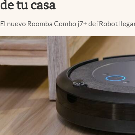
de tu casa
El nuevo Roomba Combo j7+ de iRobot llegará