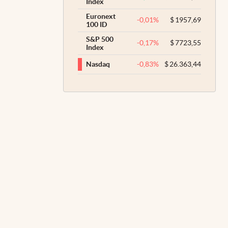
Index
Euronext
-0,01
%
$
1957,69
100 ID
S&P 500
-0,17
%
$
7723,55
Index
-0,83
%
$
26.363,44
Nasdaq