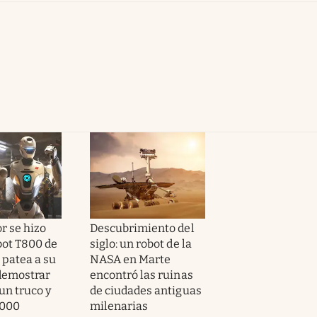
r se hizo
Descubrimiento del
obot T800 de
siglo: un robot de la
 patea a su
NASA en Marte
 demostrar
encontró las ruinas
un truco y
de ciudades antiguas
.000
milenarias