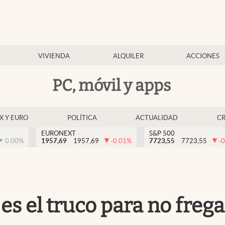
VIVIENDA
ALQUILER
ACCIONES
PC, móvil y apps
EX Y EURO
POLÍTICA
ACTUALIDAD
C
EURONEXT
S&P 500
0.00
%
1957,69
1957,69
-0.01
%
7723,55
7723,55
-0
es el truco para no freg