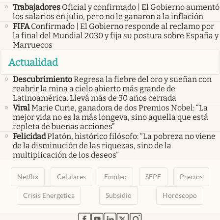
Trabajadores
Oficial y confirmado | El Gobierno aumentó
los salarios en julio, pero no le ganaron a la inflación
FIFA
Confirmado | El Gobierno responde al reclamo por
la final del Mundial 2030 y fija su postura sobre España y
Marruecos
Actualidad
Descubrimiento
Regresa la fiebre del oro y sueñan con
reabrir la mina a cielo abierto más grande de
Latinoamérica. Llevá más de 30 años cerrada
Viral
Marie Curie, ganadora de dos Premios Nobel: “La
mejor vida no es la más longeva, sino aquella que está
repleta de buenas acciones”
Felicidad
Platón, histórico filósofo: “La pobreza no viene
de la disminución de las riquezas, sino de la
multiplicación de los deseos”
Netflix
Celulares
Empleo
SEPE
Precios
Crisis Energetica
Subsidio
Horóscopo
abre en nueva pestaña
abre en nueva pestaña
abre en nueva pestaña
abre en nueva pestaña
abre en nueva pestaña