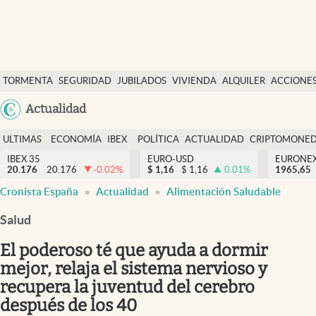
Últimas Noticias
TORMENTA
SEGURIDAD
JUBILADOS
VIVIENDA
ALQUILER
ACCIONE
Economía y finanzas
SOCIAL
Argentina
Actualidad
Política
España
Actualidad
ULTIMAS
ECONOMÍA
IBEX
POLÍTICA
ACTUALIDAD
CRIPTOMONE
México
NOTICIAS
Y
Y
IBEX 35
EURO-USD
EURONE
Criptomonedas
20.176
20.176
-0.02
%
$
1,16
$
1,16
0.01
%
USA
1965,65
FINANZAS
EURO
Cronista España
Actualidad
Alimentación Saludable
Colombia
España
Uruguay
Salud
El poderoso té que ayuda a dormir
mejor, relaja el sistema nervioso y
recupera la juventud del cerebro
después de los 40