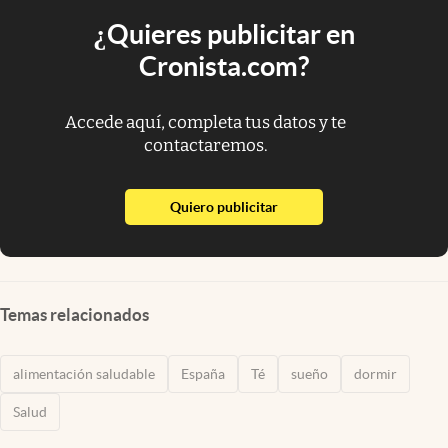
¿Quieres publicitar en
Cronista.com?
Accede aquí, completa tus datos y te
contactaremos.
abre en nueva pestaña
Quiero publicitar
Temas relacionados
alimentación saludable
España
Té
sueño
dormir
Salud