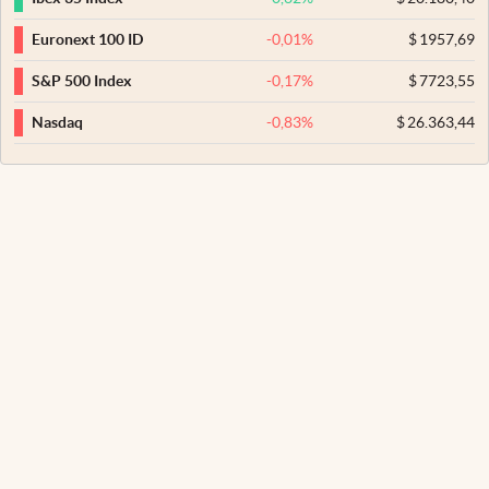
-0,01
%
$
1957,69
Euronext 100 ID
-0,17
%
$
7723,55
S&P 500 Index
-0,83
%
$
26.363,44
Nasdaq