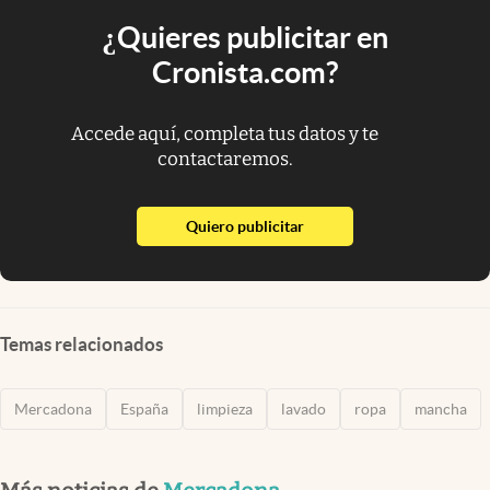
¿Quieres publicitar en
Cronista.com?
Accede aquí, completa tus datos y te
contactaremos.
abre en nueva pestaña
Quiero publicitar
Temas relacionados
Mercadona
España
limpieza
lavado
ropa
mancha