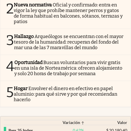
2
Nueva normativa
Oficial y confirmado: entra en
vigor la ley que prohíbe mantener perros y gatos
de forma habitual en balcones, sótanos, terrazas y
patios
3
Hallazgo
Arqueólogos se encuentran con el mayor
tesoro de la humanidad: recuperan del fondo del
mar una de las 7 maravillas del mundo
4
Oportunidad
Buscan voluntarios para vivir gratis
en una isla de Norteamérica: ofrecen alojamiento
y solo 20 horas de trabajo por semana
5
Hogar
Envolver el dinero en efectivo en papel
aluminio: para qué sirve y por qué recomiendan
hacerlo
Variación
Valor
0,62
%
$
20.180,40
Ibex 35 Index