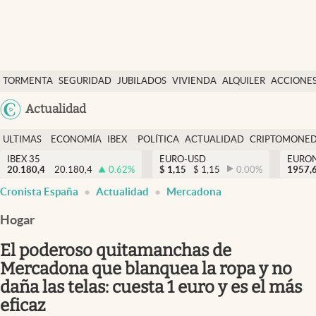
Últimas Noticias
TORMENTA
SEGURIDAD
JUBILADOS
VIVIENDA
ALQUILER
ACCIONE
Economía y finanzas
SOCIAL
Argentina
Actualidad
Política
España
Actualidad
ULTIMAS
ECONOMÍA
IBEX
POLÍTICA
ACTUALIDAD
CRIPTOMONE
México
NOTICIAS
Y
Y
IBEX 35
EURO-USD
EURO
Criptomonedas
20.180,4
20.180,4
0.62
%
$
1,15
$
1,15
0.00
%
USA
1957,
FINANZAS
EURO
Cronista España
Actualidad
Mercadona
Colombia
España
Uruguay
Hogar
El poderoso quitamanchas de
Mercadona que blanquea la ropa y no
daña las telas: cuesta 1 euro y es el más
eficaz