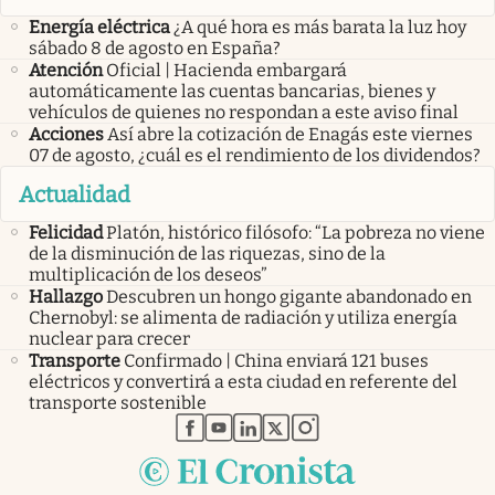
Energía eléctrica
¿A qué hora es más barata la luz hoy
sábado 8 de agosto en España?
Atención
Oficial | Hacienda embargará
automáticamente las cuentas bancarias, bienes y
vehículos de quienes no respondan a este aviso final
Acciones
Así abre la cotización de Enagás este viernes
07 de agosto, ¿cuál es el rendimiento de los dividendos?
Actualidad
Felicidad
Platón, histórico filósofo: “La pobreza no viene
de la disminución de las riquezas, sino de la
multiplicación de los deseos”
Hallazgo
Descubren un hongo gigante abandonado en
Chernobyl: se alimenta de radiación y utiliza energía
nuclear para crecer
Transporte
Confirmado | China enviará 121 buses
eléctricos y convertirá a esta ciudad en referente del
transporte sostenible
abre en nueva pestaña
abre en nueva pestaña
abre en nueva pestaña
abre en nueva pestaña
abre en nueva pestaña