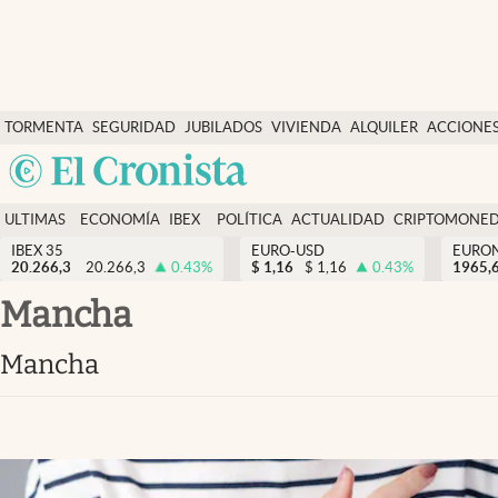
Últimas Noticias
TORMENTA
SEGURIDAD
JUBILADOS
VIVIENDA
ALQUILER
ACCIONE
Economía y finanzas
SOCIAL
Argentina
Política
España
Actualidad
ULTIMAS
ECONOMÍA
IBEX
POLÍTICA
ACTUALIDAD
CRIPTOMONE
México
NOTICIAS
Y
Y
IBEX 35
EURO-USD
EURO
Criptomonedas
20.266,3
20.266,3
0.43
%
$
1,16
$
1,16
0.43
%
USA
1965,
FINANZAS
EURO
Colombia
mancha
España
Uruguay
mancha