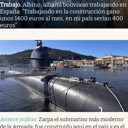
Trabajo
.
Albino, albañil boliviano trabajando en
España: “Trabajando en la construcción gano
unos 1400 euros al mes, en mi país serían 400
euros”
Avance militar
.
Zarpa el submarino más moderno
de la Armada: fue construido aquí en el país y es el