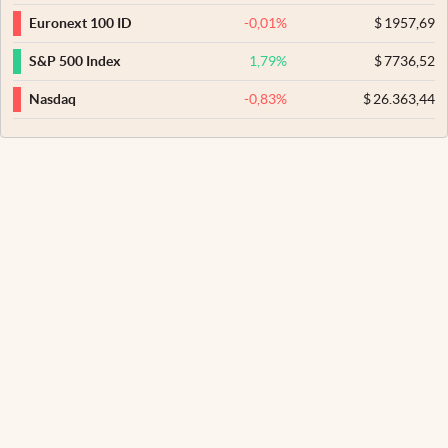
-0,01
%
$
1957,69
Euronext 100 ID
1,79
%
$
7736,52
S&P 500 Index
-0,83
%
$
26.363,44
Nasdaq