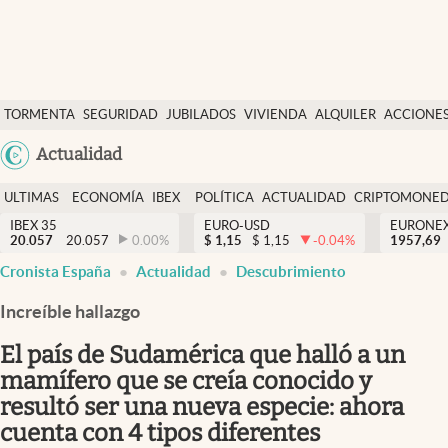
Últimas Noticias
TORMENTA
SEGURIDAD
JUBILADOS
VIVIENDA
ALQUILER
ACCIONE
Economía y finanzas
SOCIAL
Argentina
Actualidad
Política
España
Actualidad
ULTIMAS
ECONOMÍA
IBEX
POLÍTICA
ACTUALIDAD
CRIPTOMONE
México
NOTICIAS
Y
Y
IBEX 35
EURO-USD
EURONE
Criptomonedas
20.057
20.057
0.00
%
$
1,15
$
1,15
-0.04
%
USA
1957,69
FINANZAS
EURO
Cronista España
Actualidad
Descubrimiento
Colombia
España
Uruguay
Increíble hallazgo
El país de Sudamérica que halló a un
mamífero que se creía conocido y
resultó ser una nueva especie: ahora
cuenta con 4 tipos diferentes