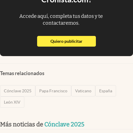
Accede aquí, completa tus datos y te
contactaremos.
abre en nueva pestaña
Quiero publicitar
Temas relacionados
Cónclave 2025
Papa Francisco
Vaticano
España
León XIV
Más noticias de
Cónclave 2025