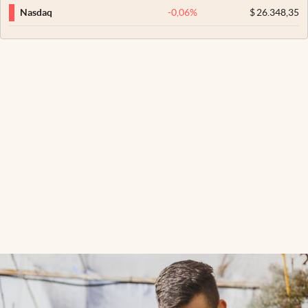
-0,06
%
$
26.348,35
Nasdaq