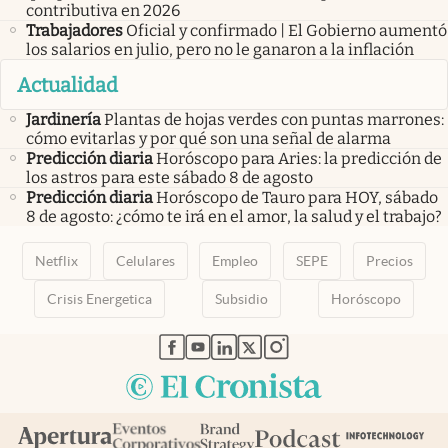
contributiva en 2026
Trabajadores
Oficial y confirmado | El Gobierno aumentó
los salarios en julio, pero no le ganaron a la inflación
Actualidad
Jardinería
Plantas de hojas verdes con puntas marrones:
cómo evitarlas y por qué son una señal de alarma
Predicción diaria
Horóscopo para Aries: la predicción de
los astros para este sábado 8 de agosto
Predicción diaria
Horóscopo de Tauro para HOY, sábado
8 de agosto: ¿cómo te irá en el amor, la salud y el trabajo?
Netflix
Celulares
Empleo
SEPE
Precios
Crisis Energetica
Subsidio
Horóscopo
abre en nueva pestaña
abre en nueva pestaña
abre en nueva pestaña
abre en nueva pestaña
abre en nueva pestaña