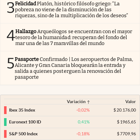
3
Felicidad
Platón, histórico filósofo griego: “La
pobreza no viene de la disminución de las
riquezas, sino de la multiplicación de los deseos”
4
Hallazgo
Arqueólogos se encuentran con el mayor
tesoro de la humanidad: recuperan del fondo del
mar una de las 7 maravillas del mundo
5
Pasaporte
Confirmado | Los aeropuertos de Palma,
Alicante y Gran Canaria bloquearán la entrada y
salida a quienes posterguen la renovación del
pasaporte
Variación
Valor
-0,02
%
$
20.176,00
Ibex 35 Index
0,41
%
$
1965,65
Euronext 100 ID
-0,18
%
$
7709,96
S&P 500 Index