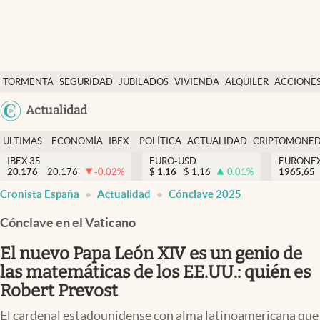
Últimas Noticias
TORMENTA
SEGURIDAD
JUBILADOS
VIVIENDA
ALQUILER
ACCIONE
Economía y finanzas
SOCIAL
Argentina
Actualidad
Política
España
Actualidad
ULTIMAS
ECONOMÍA
IBEX
POLÍTICA
ACTUALIDAD
CRIPTOMONE
México
NOTICIAS
Y
Y
IBEX 35
EURO-USD
EURONE
Criptomonedas
20.176
20.176
-0.02
%
$
1,16
$
1,16
0.01
%
USA
1965,65
FINANZAS
EURO
Cronista España
Actualidad
Cónclave 2025
Colombia
España
Uruguay
Cónclave en el Vaticano
El nuevo Papa León XIV es un genio de
las matemáticas de los EE.UU.: quién es
Robert Prevost
El cardenal estadounidense con alma latinoamericana que