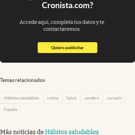
Cronista.com?
Accede aquí, completa tus datos y te
contactaremos.
abre en nueva pestaña
Quiero publicitar
Temas relacionados
Hábitos saludables
rutina
Salud
cerebro
corazón
España
Más noticias de
Hábitos saludables