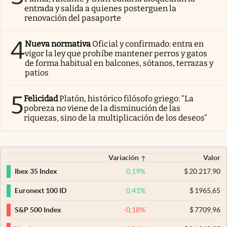
entrada y salida a quienes posterguen la
renovación del pasaporte
4
Nueva normativa
Oficial y confirmado: entra en
vigor la ley que prohíbe mantener perros y gatos
de forma habitual en balcones, sótanos, terrazas y
patios
5
Felicidad
Platón, histórico filósofo griego: “La
pobreza no viene de la disminución de las
riquezas, sino de la multiplicación de los deseos”
Variación
Valor
0,19
%
$
20.217,90
Ibex 35 Index
0,41
%
$
1965,65
Euronext 100 ID
-0,18
%
$
7709,96
S&P 500 Index