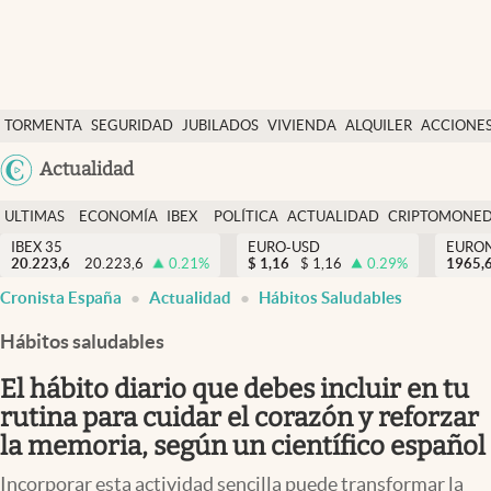
Últimas Noticias
TORMENTA
SEGURIDAD
JUBILADOS
VIVIENDA
ALQUILER
ACCIONE
Economía y finanzas
SOCIAL
Argentina
Actualidad
Política
España
Actualidad
ULTIMAS
ECONOMÍA
IBEX
POLÍTICA
ACTUALIDAD
CRIPTOMONE
México
NOTICIAS
Y
Y
IBEX 35
EURO-USD
EURO
Criptomonedas
20.223,6
20.223,6
0.21
%
$
1,16
$
1,16
0.29
%
USA
1965,
FINANZAS
EURO
Cronista España
Actualidad
Hábitos Saludables
Colombia
España
Uruguay
Hábitos saludables
El hábito diario que debes incluir en tu
rutina para cuidar el corazón y reforzar
la memoria, según un científico español
Incorporar esta actividad sencilla puede transformar la