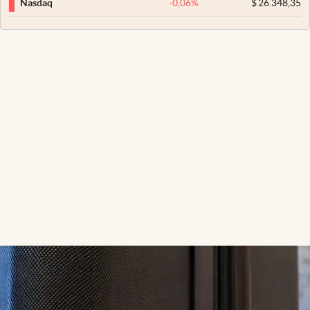
-0,06
%
$
26.348,35
Nasdaq