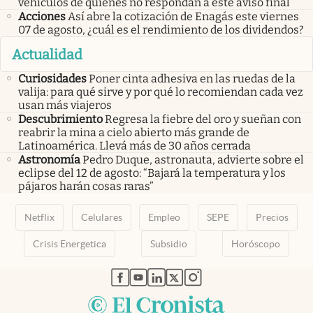
vehículos de quienes no respondan a este aviso final
Acciones
Así abre la cotización de Enagás este viernes
07 de agosto, ¿cuál es el rendimiento de los dividendos?
Actualidad
Curiosidades
Poner cinta adhesiva en las ruedas de la
valija: para qué sirve y por qué lo recomiendan cada vez
usan más viajeros
Descubrimiento
Regresa la fiebre del oro y sueñan con
reabrir la mina a cielo abierto más grande de
Latinoamérica. Llevá más de 30 años cerrada
Astronomía
Pedro Duque, astronauta, advierte sobre el
eclipse del 12 de agosto: “Bajará la temperatura y los
pájaros harán cosas raras”
Netflix
Celulares
Empleo
SEPE
Precios
Crisis Energetica
Subsidio
Horóscopo
abre en nueva pestaña
abre en nueva pestaña
abre en nueva pestaña
abre en nueva pestaña
abre en nueva pestaña