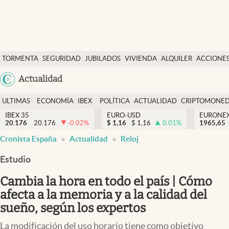
Últimas Noticias
TORMENTA
SEGURIDAD
JUBILADOS
VIVIENDA
ALQUILER
ACCIONE
Economía y finanzas
SOCIAL
Argentina
Actualidad
Política
España
Actualidad
ULTIMAS
ECONOMÍA
IBEX
POLÍTICA
ACTUALIDAD
CRIPTOMONE
México
NOTICIAS
Y
Y
IBEX 35
EURO-USD
EURONE
Criptomonedas
20.176
20.176
-0.02
%
$
1,16
$
1,16
0.01
%
USA
1965,65
FINANZAS
EURO
Cronista España
Actualidad
Reloj
Colombia
España
Uruguay
Estudio
Cambia la hora en todo el país | Cómo
afecta a la memoria y a la calidad del
sueño, según los expertos
La modificación del uso horario tiene como objetivo