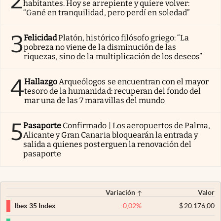
2
habitantes. Hoy se arrepiente y quiere volver:
“Gané en tranquilidad, pero perdí en soledad”
3
Felicidad
Platón, histórico filósofo griego: “La
pobreza no viene de la disminución de las
riquezas, sino de la multiplicación de los deseos”
4
Hallazgo
Arqueólogos se encuentran con el mayor
tesoro de la humanidad: recuperan del fondo del
mar una de las 7 maravillas del mundo
5
Pasaporte
Confirmado | Los aeropuertos de Palma,
Alicante y Gran Canaria bloquearán la entrada y
salida a quienes posterguen la renovación del
pasaporte
Variación
Valor
-0,02
%
$
20.176,00
Ibex 35 Index