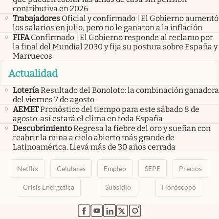
contributiva en 2026
Trabajadores
Oficial y confirmado | El Gobierno aumentó
los salarios en julio, pero no le ganaron a la inflación
FIFA
Confirmado | El Gobierno responde al reclamo por
la final del Mundial 2030 y fija su postura sobre España y
Marruecos
Actualidad
Lotería
Resultado del Bonoloto: la combinación ganadora
del viernes 7 de agosto
AEMET
Pronóstico del tiempo para este sábado 8 de
agosto: así estará el clima en toda España
Descubrimiento
Regresa la fiebre del oro y sueñan con
reabrir la mina a cielo abierto más grande de
Latinoamérica. Llevá más de 30 años cerrada
Netflix
Celulares
Empleo
SEPE
Precios
Crisis Energetica
Subsidio
Horóscopo
abre en nueva pestaña
abre en nueva pestaña
abre en nueva pestaña
abre en nueva pestaña
abre en nueva pestaña