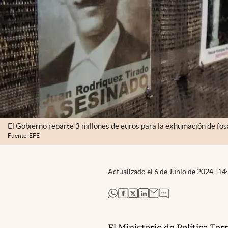
El Gobierno reparte 3 millones de euros para la exhumación de fo
Fuente: EFE
Actualizado el
6 de Junio de 2024
14
abre en nueva pestaña
abre en nueva pestaña
abre en nueva pestaña
abre en nueva pestaña
El Ministerio de Política Te