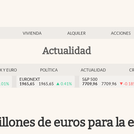
VIVIENDA
ALQUILER
ACCIONES
Actualidad
EX Y EURO
POLÍTICA
ACTUALIDAD
C
EURONEXT
S&P 500
.01
%
1965,65
1965,65
0.41
%
7709,96
7709,96
-0.18
illones de euros para la