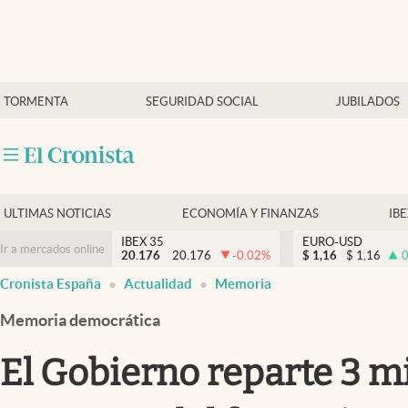
Últimas Noticias
TORMENTA
SEGURIDAD SOCIAL
JUBILADOS
Economía y finanzas
Política
Actualidad
Criptomonedas
ULTIMAS NOTICIAS
ECONOMÍA Y FINANZAS
IB
IBEX 35
EURO-USD
Ir a mercados online
20.176
20.176
-0.02
%
$
1,16
$
1,16
0
Cronista España
Actualidad
Memoria
Memoria democrática
El Gobierno reparte 3 m