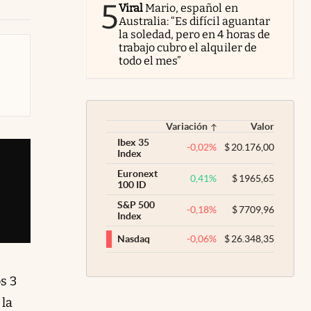
5
Viral
Mario, español en
Australia: “Es difícil aguantar
la soledad, pero en 4 horas de
trabajo cubro el alquiler de
todo el mes”
Variación
Valor
Ibex 35
-0,02
%
$
20.176,00
Index
Euronext
0,41
%
$
1965,65
100 ID
S&P 500
-0,18
%
$
7709,96
Index
-0,06
%
$
26.348,35
Nasdaq
s 3
 la