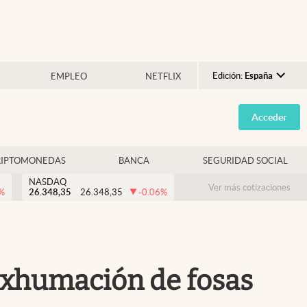
Edición:
España
EMPLEO
NETFLIX
Argentina
Acceder
España
México
RIPTOMONEDAS
BANCA
SEGURIDAD SOCIAL
USA
NASDAQ
Colombia
Ver más cotizaciones
%
26.348,35
26.348,35
-0.06
%
Uruguay
 exhumación de fosas