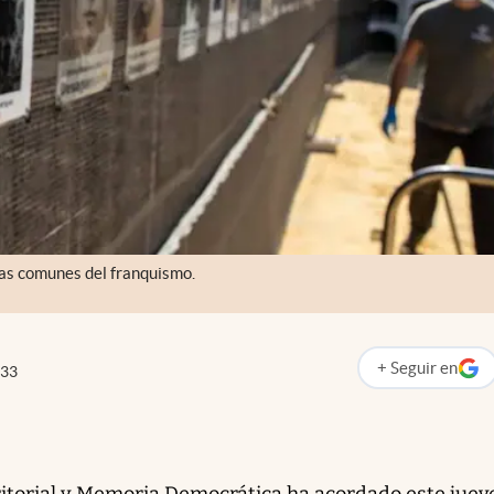
sas comunes del franquismo.
+
Seguir
en
:33
abre en nueva p
rritorial y Memoria Democrática ha acordado este juev