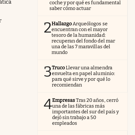
ática
coche y por qué es fundamental
saber cómo actuar
r
2
Hallazgo
Arqueólogos se
encuentran con el mayor
tesoro de la humanidad:
recuperan del fondo del mar
una de las 7 maravillas del
mundo
3
Truco
Llevar una almendra
envuelta en papel aluminio:
para qué sirve y por qué lo
recomiendan
4
Empresas
Tras 20 años, cerró
una de las fábricas más
importantes del sur del país y
dejó sin trabajo a 50
empleados