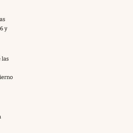
das
6 y
 las
bierno
n