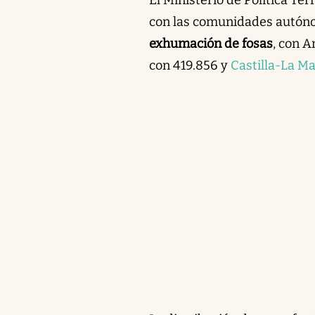
con las comunidades autón
exhumación de fosas
, con A
con 419.856 y
Castilla-La M