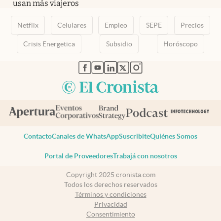
usan más viajeros
Netflix
Celulares
Empleo
SEPE
Precios
Crisis Energetica
Subsidio
Horóscopo
abre en nueva pestaña
abre en nueva pestaña
abre en nueva pestaña
abre en nueva pestaña
abre en nueva pestaña
Contacto
Canales de WhatsApp
Suscribite
Quiénes Somos
Portal de Proveedores
Trabajá con nosotros
Copyright 2025 cronista.com
Todos los derechos reservados
Términos y condiciones
Privacidad
Consentimiento