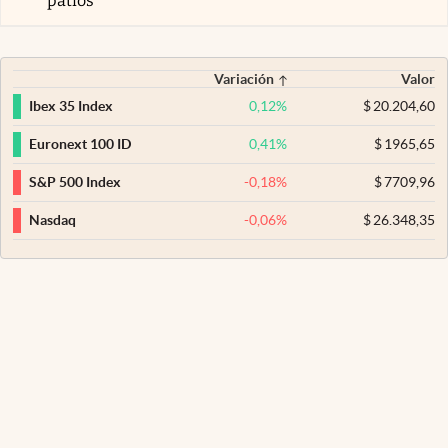
patios
Variación
Valor
0,12
%
$
20.204,60
Ibex 35 Index
0,41
%
$
1965,65
Euronext 100 ID
-0,18
%
$
7709,96
S&P 500 Index
-0,06
%
$
26.348,35
Nasdaq