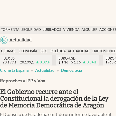
Últimas Noticias
TORMENTA
SEGURIDAD
JUBILADOS
VIVIENDA
ALQUILER
ACCIONE
Economía y finanzas
SOCIAL
Argentina
Actualidad
Política
España
Actualidad
ULTIMAS
ECONOMÍA
IBEX
POLÍTICA
ACTUALIDAD
CRIPTOMONE
México
NOTICIAS
Y
Y
IBEX 35
EURO-USD
EURO
Criptomonedas
20.199,1
20.199,1
0.09
%
$
1,16
$
1,16
0.34
%
USA
1965,
FINANZAS
EURO
Cronista España
Actualidad
Democracia
Colombia
España
Uruguay
Reproches al PP y Vox
El Gobierno recurre ante el
Constitucional la derogación de la Ley
de Memoria Democrática de Aragón
El Consejo de Estado ha emitido un informe favorable al