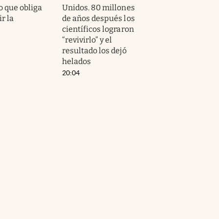
o que obliga
Unidos. 80 millones
ir la
de años después los
científicos lograron
“revivirlo” y el
resultado los dejó
helados
20:04