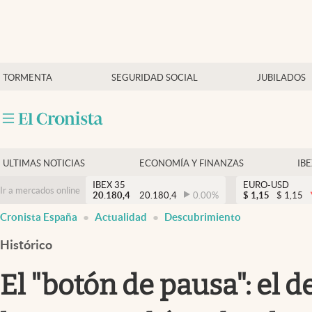
Últimas Noticias
TORMENTA
SEGURIDAD SOCIAL
JUBILADOS
Economía y finanzas
Política
Actualidad
Criptomonedas
ULTIMAS NOTICIAS
ECONOMÍA Y FINANZAS
IB
IBEX 35
EURO-USD
Ir a mercados online
20.180,4
20.180,4
0.00
%
$
1,15
$
1,15
Cronista España
Actualidad
Descubrimiento
Histórico
El "botón de pausa": el 