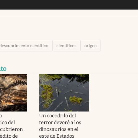
descubrimiento científico
científicos
origen
to
o
Un cocodrilo del
ico del
terror devoró a los
scubrieron
dinosaurios en el
nédito de
este de Estados