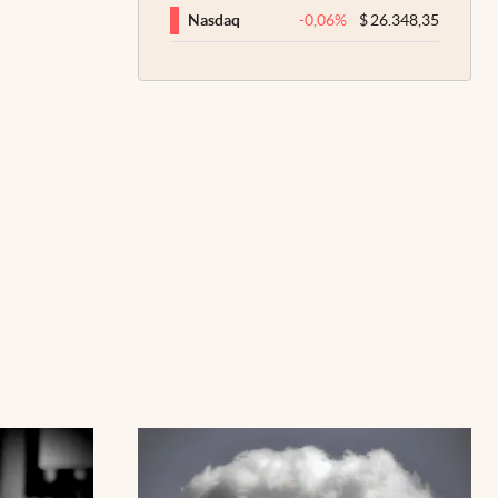
-0,06
%
$
26.348,35
Nasdaq