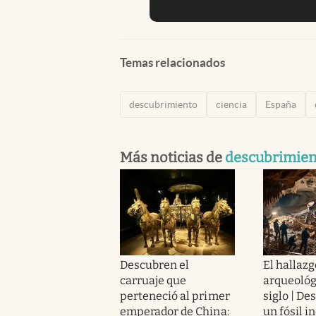
Temas relacionados
descubrimiento
ciencia
España
Más noticias de
descubrimien
Descubren el
El hallazg
carruaje que
arqueológ
perteneció al primer
siglo | De
emperador de China:
un fósil i