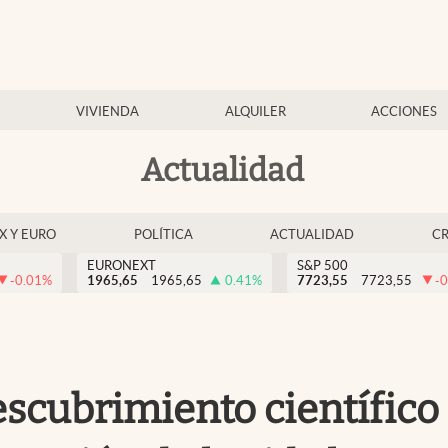
VIVIENDA
ALQUILER
ACCIONES
Actualidad
EX Y EURO
POLÍTICA
ACTUALIDAD
C
EURONEXT
S&P 500
-0.01
%
1965,65
1965,65
0.41
%
7723,55
7723,55
-0
descubrimiento científic