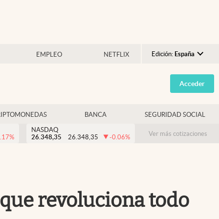
Edición:
España
EMPLEO
NETFLIX
Argentina
Acceder
España
México
RIPTOMONEDAS
BANCA
SEGURIDAD SOCIAL
USA
NASDAQ
Colombia
Ver más cotizaciones
.17
%
26.348,35
26.348,35
-0.06
%
Uruguay
o que revoluciona todo