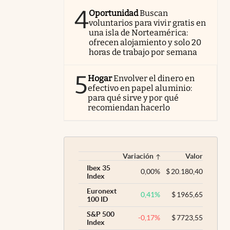
4
Oportunidad
Buscan
voluntarios para vivir gratis en
una isla de Norteamérica:
ofrecen alojamiento y solo 20
horas de trabajo por semana
5
Hogar
Envolver el dinero en
efectivo en papel aluminio:
para qué sirve y por qué
recomiendan hacerlo
Variación
Valor
Ibex 35
0,00
%
$
20.180,40
Index
Euronext
0,41
%
$
1965,65
100 ID
S&P 500
-0,17
%
$
7723,55
Index