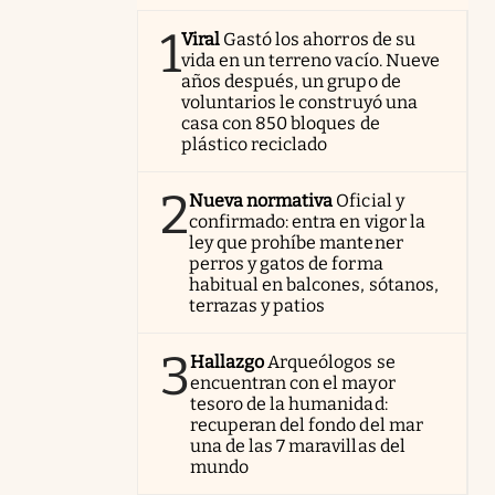
1
Viral
Gastó los ahorros de su
vida en un terreno vacío. Nueve
años después, un grupo de
voluntarios le construyó una
casa con 850 bloques de
plástico reciclado
2
Nueva normativa
Oficial y
confirmado: entra en vigor la
ley que prohíbe mantener
perros y gatos de forma
habitual en balcones, sótanos,
terrazas y patios
3
Hallazgo
Arqueólogos se
encuentran con el mayor
tesoro de la humanidad:
recuperan del fondo del mar
una de las 7 maravillas del
mundo