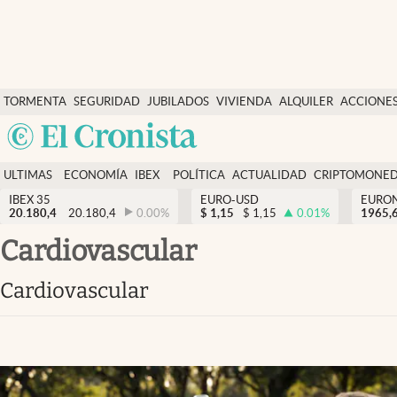
Últimas Noticias
TORMENTA
SEGURIDAD
JUBILADOS
VIVIENDA
ALQUILER
ACCIONE
Economía y finanzas
SOCIAL
Argentina
Política
España
Actualidad
ULTIMAS
ECONOMÍA
IBEX
POLÍTICA
ACTUALIDAD
CRIPTOMONE
México
NOTICIAS
Y
Y
IBEX 35
EURO-USD
EURO
Criptomonedas
20.180,4
20.180,4
0.00
%
$
1,15
$
1,15
0.01
%
USA
1965,
FINANZAS
EURO
Colombia
cardiovascular
España
Uruguay
cardiovascular